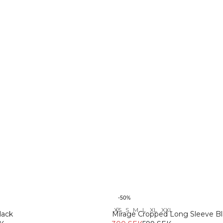
-50%
XS
S
M
L
XL
XXL
Recycled
lack
Mirage Cropped Long Sleeve Bl