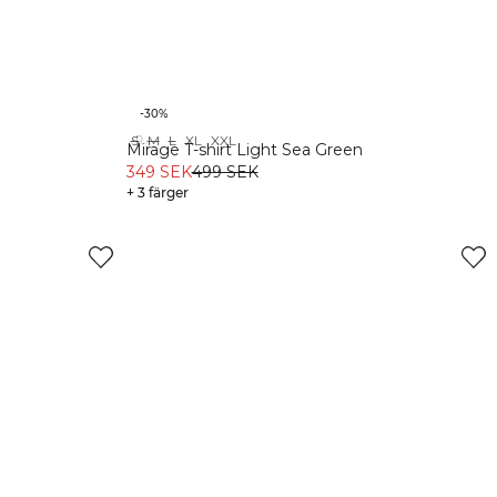
-30%
S
M
L
XL
XXL
Recycled
Mirage T-shirt Light Sea Green
349 SEK
499 SEK
+ 3 färger