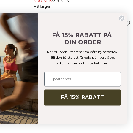
300 SEK
599 SEK
+ 3 färger
FÅ 15% RABATT PÅ
DIN ORDER
När du prenumererar på vårt nyhetsbrev!
Bli den första att få reda på nya släpp,
erbjudanden och mycket mer!
FÅ 15% RABATT