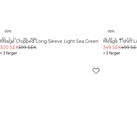
-50%
-30%
XS
S
M
L
XL
XXL
S
M
L
XL
XXL
Recycled
Recycled
Mirage Cropped Long Sleeve Light Sea Green
Mirage T-shirt 
300 SEK
599 SEK
349 SEK
499 SE
+ 3 färger
+ 3 färger