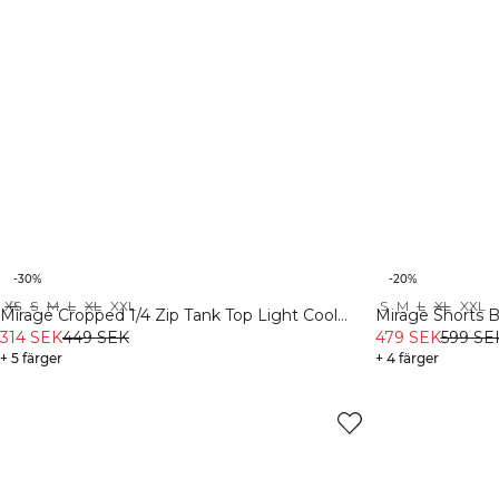
-30%
-20%
XS
S
M
L
XL
XXL
S
M
L
XL
XXL
Recycled
Mirage Cropped 1/4 Zip Tank Top Light Cool
Mirage Shorts B
Brown
314 SEK
449 SEK
479 SEK
599 SE
+ 5 färger
+ 4 färger