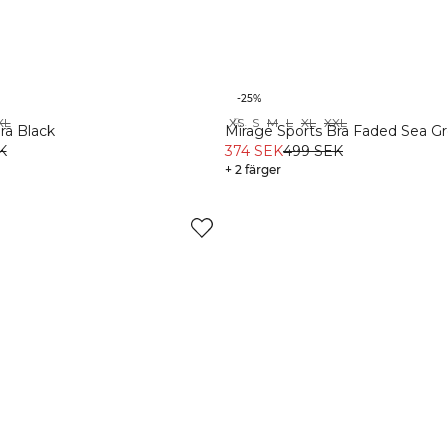
-25%
XL
XS
S
M
L
XL
XXL
Recycled
ra Black
Mirage Sports Bra Faded Sea G
K
374 SEK
499 SEK
+ 2 färger