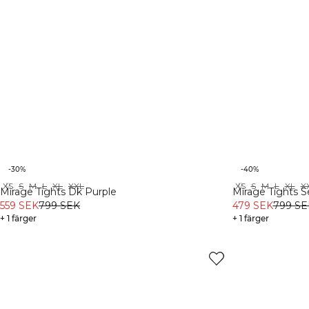
-30%
-40%
XS
S
M
L
XL
XXL
XS
S
M
L
XL
X
Recycled
Recycled
Mirage Tights Dk Purple
Mirage Tights 
559 SEK
799 SEK
479 SEK
799 SE
+ 1 färger
+ 1 färger