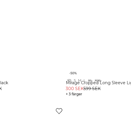
-50%
XS
S
M
L
XL
XXL
Recycled
lack
Mirage Cropped Long Sleeve Li
K
Brown
300 SEK
599 SEK
+ 3 färger