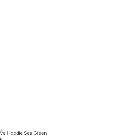
XL
eve Hoodie Sea Green
K