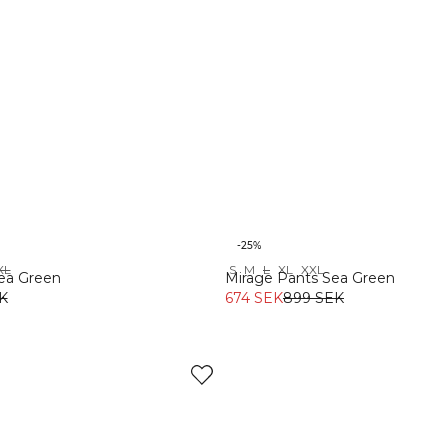
-25%
XL
S
M
L
XL
XXL
Sea Green
Mirage Pants Sea Green
K
674 SEK
899 SEK