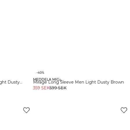
-40%
MEDDELA MIG
S
M
L
XL
XXL
Recycled
ght Dusty
Mirage Long Sleeve Men Light Dusty Brown
359 SEK
599 SEK