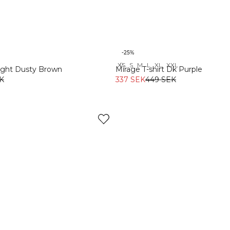
-25%
XS
S
M
L
XL
XXL
Recycled
Light Dusty Brown
Mirage T-shirt Dk Purple
K
337 SEK
449 SEK