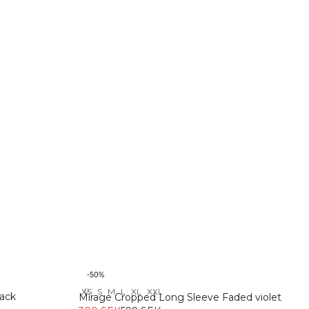
-50%
XS
S
M
L
XL
XXL
Recycled
ack
Mirage Cropped Long Sleeve Faded violet