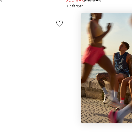
K
300 SEK
599 SEK
+ 3 färger