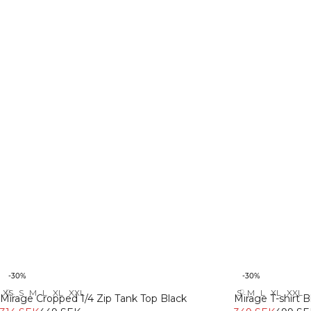
-30%
-30%
XS
S
M
L
XL
XXL
S
M
L
XL
XXL
Recycled
Recycled
Mirage Cropped 1/4 Zip Tank Top Black
Mirage T-shirt B