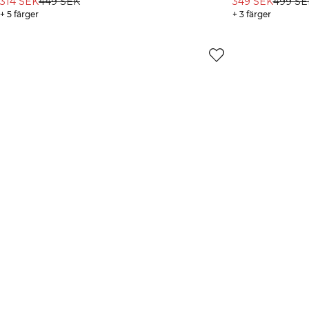
314 SEK
449 SEK
349 SEK
499 SE
+ 5 färger
+ 3 färger