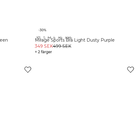
-30%
XS
S
M
L
XL
XXL
Recycled
reen
Mirage Sports Bra Light Dusty Purple
349 SEK
499 SEK
+ 2 färger