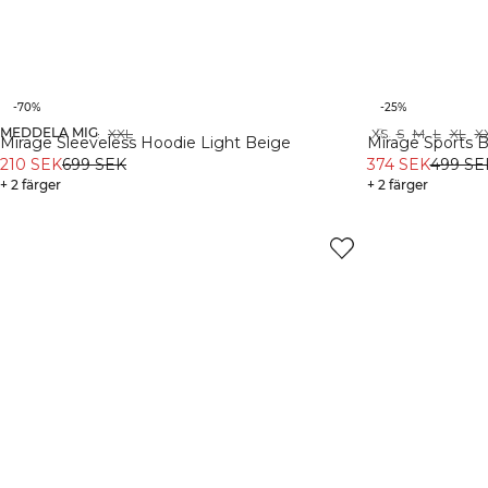
-70%
-25%
MEDDELA MIG
XS
S
M
L
XL
XXL
XS
S
M
L
XL
X
Organic
Recycled
Mirage Sleeveless Hoodie Light Beige
Mirage Sports B
210 SEK
699 SEK
374 SEK
499 SE
+ 2 färger
+ 2 färger