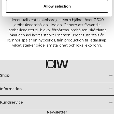
Biokol som lagrar kol i över 1 000 år
Allow selection
Tillsammans med Dutch Carboneers bidrar vi till ett
decentraliserat biokolsprojekt som hjälper över 7 500
jordbrukssamhällen i Indien. Genom att förvandla
jordbruksrester till biokol förbättras jordhälsan, skördarna
ökar och kol lagras stabilt i marken under tusentals år.
Kvinnor spelar en nyckelroll, från produktion till ledarskap,
Shop
Information
Kundservice
Newsletter