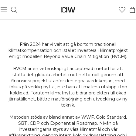
KLIMATFINANSIERING
Från 2024 har vi valt att gå bortom traditionell
klimatkompensation och istället investera i klimatprojekt
Samtidigt som vi jobbar för att begränsa utsläppen från
enligt modellen Beyond Value Chain Mitigation (BVCM).
verksamheten, investerar vi årligen i klimatprojekt för att
snabbare kunna bidra till en minskning av mängden
BVCM är en vetenskapligt accepterad metod för att
växthusgaser i atmosfären och ta klimatansvar utanför vår
stötta det globala arbetet mot netto-noll genom att
värdekedja.
finansiera projekt utanför den egna värdekedjan, med
fokus på verklig nytta, inte bara att matcha utsläpp i ton
Sedan 2020 har vi mätt våra totala koldioxidutsläpp från alla
koldioxid. Förutom klimatnytta bidrar projekten till ökad
aktiviteter i vår verksamhet och investerat i klimatprojekt
jämställdhet, bättre matförsörjning och utveckling av ny
genom att köpa motsvarande mängd utsläppsrätter.
teknik.
Metoden stöds av bland annat av WWF, Gold Standard,
SBTi, CDP och Exponential Roadmap. Nivån på
investeringarna styrs av våra klimatmål och vår
affärsinriktning, genom intern koldioxidprissättning och i