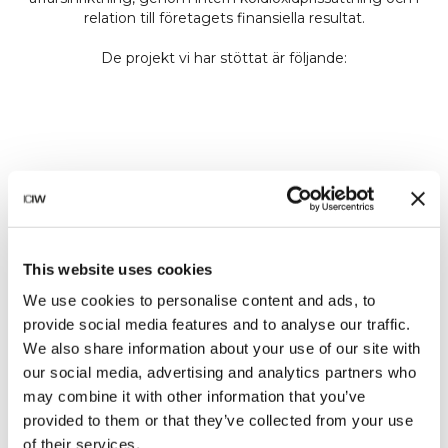
relation till företagets finansiella resultat.
BOREAL MIX, NORRLAND
Skydd av svenska skogsekosystem
This website uses cookies
I norra Sverige stöttar vi Fight CO2:s långsiktiga arbete
för att skydda skogar med höga naturvärden. Genom
We use cookies to personalise content and ads, to
hyggesfritt skogsbruk, bevaras och utvecklas den
provide social media features and to analyse our traffic.
biologiska mångfalden, samtidigt som kol binds i levande
We also share information about your use of our site with
skog. Projektet samverkar även med samebyar för att
förbättra förutsättningarna för renskötsel i områden där
our social media, advertising and analytics partners who
70 % av betesmarkerna försvunnit.
may combine it with other information that you’ve
provided to them or that they’ve collected from your use
of their services.