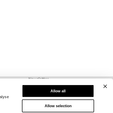
Newsletter
Prenumerera på vårt nyhetsbrev! Få exklusiva
erbjudanden, våra senaste nyheter och mycket
Allow all
mer.
alyse
Allow selection