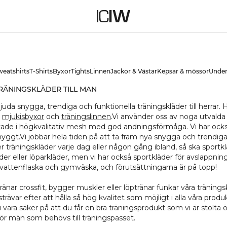
R
weatshirts
T-Shirts
Byxor
Tights
Linnen
Jackor & Västar
Kepsar & mössor
Under
RÄNINGSKLÄDER TILL MAN
uda snygga, trendiga och funktionella träningskläder till herrar. Hos
,
mjukisbyxor
och
träningslinnen
.Vi använder oss av noga utvalda ma
erkade i högkvalitativ mesh med god andningsförmåga. Vi har ocks
yggt.Vi jobbar hela tiden på att ta fram nya snygga och trendiga t
träningskläder varje dag eller någon gång ibland, så ska sportklä
er eller löparkläder, men vi har också sportkläder för avslappn
attenflaska och gymväska, och förutsättningarna är på topp!
ar crossfit, bygger muskler eller löptränar funkar våra träningskl
rävar efter att hålla så hög kvalitet som möjligt i alla våra prod
du vara säker på att du får en bra träningsprodukt som vi är stolta 
för män som behövs till träningspasset.