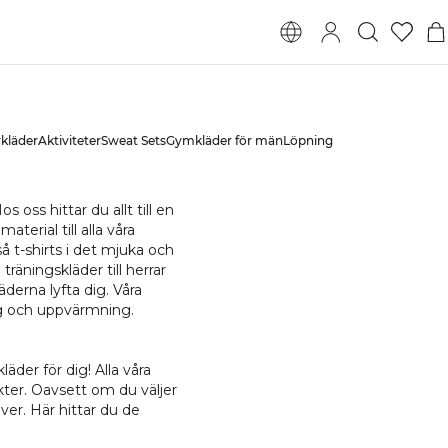
kläder
Aktiviteter
Sweat Sets
Gymkläder för män
Löpning
 oss hittar du allt till en
terial till alla våra
å t-shirts i det mjuka och
räningskläder till herrar
derna lyfta dig. Våra
ing och uppvärmning.
äder för dig! Alla våra
ukter. Oavsett om du väljer
över. Här hittar du de