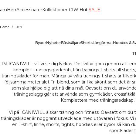
am
Herr
Accessoarer
Kollektioner
ICIW Hub
SALE
Home
/
Herr
HER
Byxor
Nyheter
Bästsäljare
Shorts
Långärmat
Hoodies & S
T
På ICANIWILL vill vi se dig lyckas. Det vill vi göra genom att erbj
komplett träningsgarderob, från
tränings-t-shirts
till
shorts
träningskläder för män. Många av våra tränings-t-shirts är tillv
följsamma materialet Tri-blend, som är lika skönt som det är sn
som ska hjälpa dig att nå dina mål. Oavsett om du använder 
träningsplagg går att använda som gymkläder, crossfitkläd
Komplettera med träningsredskap, v
Vi på ICANIWILL älskar träning och fitness! Oavsett om du trän
träningskläder är noggrant utvecklade med utövaren i fokus. Vi st
en T-shirt, linne, shorts, tights, hoodies eller byxor så kan 
sportkläder 