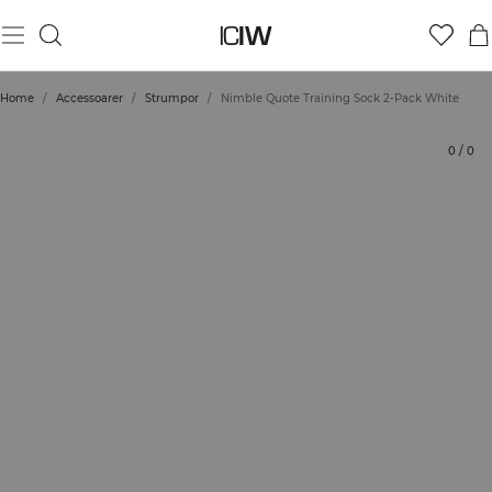
Produkt
Betyg
Styla med
Home
/
Accessoarer
/
Strumpor
/
Nimble Quote Training Sock 2-Pack White
0
/
0