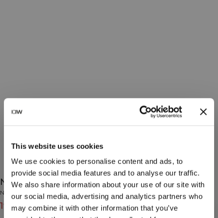
This website uses cookies
We use cookies to personalise content and ads, to
provide social media features and to analyse our traffic.
Nimble Quote Training Sock 2-Pack White
We also share information about your use of our site with
Nimble Collection
our social media, advertising and analytics partners who
199 SEK
249 SEK
(-20%)
may combine it with other information that you’ve