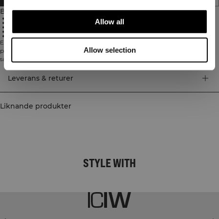
Beskrivning
65% Bomull, 20% Polypropen, 12% Polyamid, 3% Elastan
Allow all
Mellanhög längd
Tjockt och mjukt material
ICIW-logga på vaden
Finns som singelpar eller 3-pack
En träningsstrumpa i mellanhög längd som är designad för att vara din
Allow selection
perfekta träningspartner. Det tjocka och mjuka materialet förhindrar skav
samtidigt som strumpan andas, vilket gör den idealisk för intensiva
träningspass. Mellanhög längd, tjockt och mjukt material med god
andningsförmåga. ICIW-logga på vaden. Finns som singelpar eller 3-pack.
Leverans & returer
65% Bomull, 20% Polypropen, 12% Polyamid, 3% Elastan.
Liknande produkter
STYLE WITH