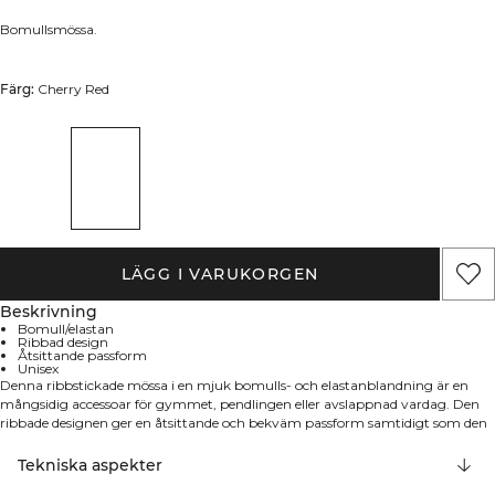
Bomullsmössa.
Färg:
Cherry Red
LÄGG I VARUKORGEN
Beskrivning
Bomull/elastan
Ribbad design
Åtsittande passform
Unisex
Denna ribbstickade mössa i en mjuk bomulls- och elastanblandning är en
mångsidig accessoar för gymmet, pendlingen eller avslappnad vardag. Den
ribbade designen ger en åtsittande och bekväm passform samtidigt som den
adderar en subtil, klassisk touch till varje outfit.
Tekniska aspekter