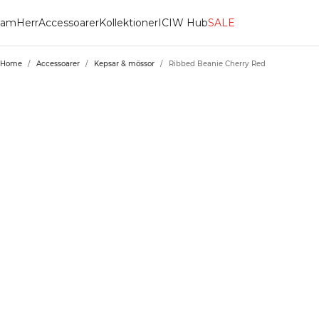
am
Herr
Accessoarer
Kollektioner
ICIW Hub
SALE
Home
/
Accessoarer
/
Kepsar & mössor
/
Ribbed Beanie Cherry Red