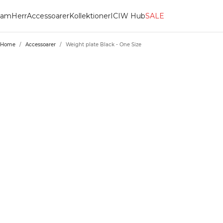
am
Herr
Accessoarer
Kollektioner
ICIW Hub
SALE
Home
/
Accessoarer
/
Weight plate Black - One Size