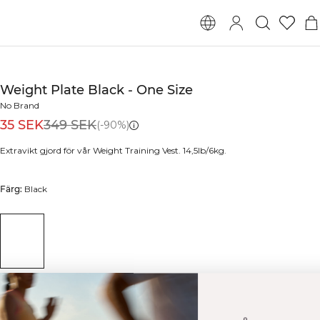
Weight Plate Black - One Size
No Brand
35 SEK
349 SEK
(-90%)
Extravikt gjord för vår Weight Training Vest. 14,5lb/6kg.
Färg:
Black
SLUTSÅLD - MEDDELA MIG