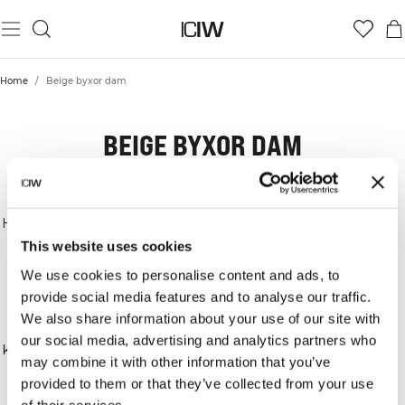
Home
/
Beige byxor dam
BEIGE BYXOR DAM
<h1> Beige byxor för dam
Här hittar du bekväma och flexibla byxor i beige för
dam. De passar lika bra för återhämtning som för
This website uses cookies
ett extra lager till och från träningen.
We use cookies to personalise content and ads, to
<h2> Beige mjukisbyxor för vila och
provide social media features and to analyse our traffic.
återhämtning
We also share information about your use of our site with
Våra mjukisbyxor är framtagna för maximal
our social media, advertising and analytics partners who
komfort. Passformen tillåter rörelse samtidigt som
may combine it with other information that you’ve
materialet känns mjukt mot huden.
provided to them or that they’ve collected from your use
<h2> Smidiga lager utanpå dina tights
of their services.