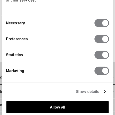
Dessa byxor fungerar som ett funktionellt lager
utanpå dina träningstights. Den flexibla designen
gör att de sitter bra utan att begränsa rörligheten,
Consent
även när du bär dem över andra plagg.
Necessary
Selection
<h2> Beige byxor som är enkla att styla
Den neutrala färgen gör byxorna enkla att
Preferences
kombinera med både linnen och hoodies.
Konstruktionen är gjord för att följa kroppens
naturliga rörelser.
Statistics
Marketing
Shop
Information
Show details
Kundservice
Allow all