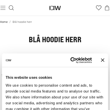
Home
/
Blå hoodie herr
BLÅ HOODIE HERR
<h1> Blå hoodies för herr
Våra blå huvtröjor kombinerar mjukhet med en
passform som följer dina rörelser naturligt. Här
hittar du funktionella modeller i flera nyanser,
framtagna för att fungera lika bra under tunga lyft
This website uses cookies
som under vila.
We use cookies to personalise content and ads, to
<h2> Blå huvtröjor med full rörelsefrihet
provide social media features and to analyse our traffic.
En hoodie för träning ställer höga krav på
We also share information about your use of our site with
följsamhet. Materialen i våra blå modeller är valda
our social media, advertising and analytics partners who
för sin mjukhet mot huden och förmåga att sitta
may combine it with other information that you’ve
på plats oavsett intensitet. Det ger dig ett plagg