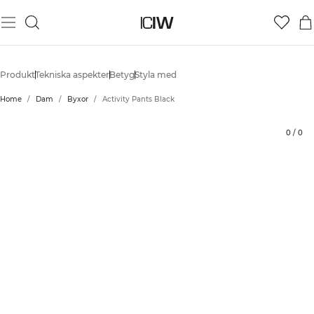
Produkt
Tekniska aspekter
Betyg
Styla med
Home
/
Dam
/
Byxor
/
Activity Pants Black
0
/
0