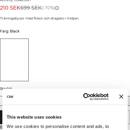
210 SEK
699 SEK
(-70%)
Träningsbyxor med fickor och dragsko i midjan.
Färg: Black
Storlek
XS
S
M
L
XL
XXL
This website uses cookies
LÄGG I VARUKORGEN
We use cookies to personalise content and ads, to
Beskrivning