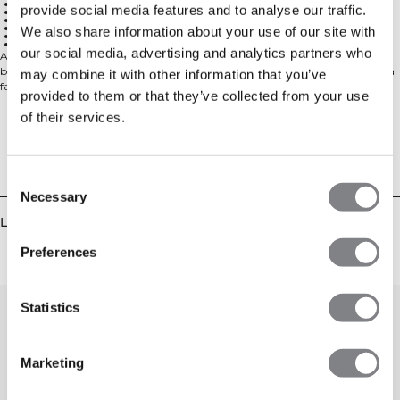
Perfekt för uppvärmning och utomhusträning
provide social media features and to analyse our traffic.
Öppna framfickor
Justerbar dragsko i midjan
Stretchigt och hållbart material
We also share information about your use of our site with
Broderad ICIW-logga
68% Bomull, 25% Polyester, 7% Spandex
our social media, advertising and analytics partners who
Activity Collection är skapad för ett aktivt liv. Byxor och hoodie håller dig
bekväm före, under och efter träningspasset. Activity kommer att bli din nya
may combine it with other information that you’ve
favorit i garderoben. Perfekt för uppvärmning och utomhusträning med
provided to them or that they’ve collected from your use
öppna framfickor, justerbar dragsko i midjan, stretchigt och hållbart
of their services.
material, och broderad ICIW-logga. 68% Bomull, 25% Polyester, 7% Elastan
Tekniska aspekter
Leverans & returer
Consent
Necessary
Selection
Liknande produkter
Preferences
Statistics
Marketing