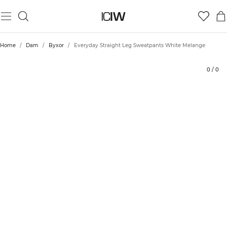
Produkt
Betyg
Hållbarhet
Styla med
Home
/
Dam
/
Byxor
/
Everyday Straight Leg Sweatpants White Melange
0
/
0