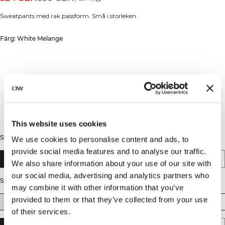
Sweatpants med rak passform. Små i storleken.
Färg: White Melange
This website uses cookies
Stil
We use cookies to personalise content and ads, to
provide social media features and to analyse our traffic.
Straight
Tapered Leg
We also share information about your use of our site with
our social media, advertising and analytics partners who
Storlek
may combine it with other information that you’ve
provided to them or that they’ve collected from your use
XS
S
M
L
XL
XXL
of their services.