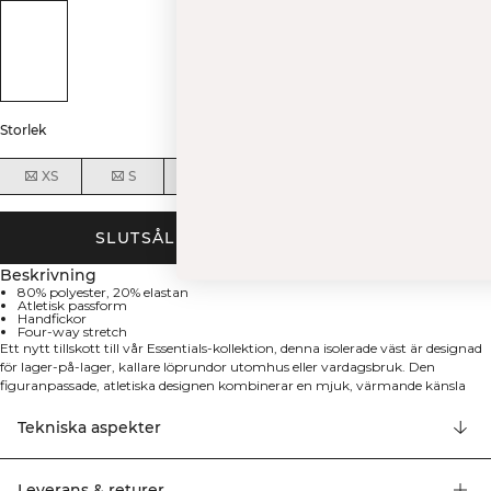
DIN ORDER
När du prenumererar på vårt nyhetsbrev!
Bli den första att få reda på nya släpp,
erbjudanden och mycket mer!
Storlek
XS
S
M
L
XL
XXL
FÅ 15% RABATT
SLUTSÅLD - MEDDELA MIG
Beskrivning
80% polyester, 20% elastan
Atletisk passform
Handfickor
Four-way stretch
Ett nytt tillskott till vår Essentials-kollektion, denna isolerade väst är designad
för lager-på-lager, kallare löprundor utomhus eller vardagsbruk. Den
figuranpassade, atletiska designen kombinerar en mjuk, värmande känsla
med funktionella handfickor för bekvämlighet. Tillverkad i en four-way
stretch-blandning av vävt och jersey-tyg, den ger komfort, flexibilitet och lätt
Tekniska aspekter
isolering för en aktiv livsstil.
Leverans & returer