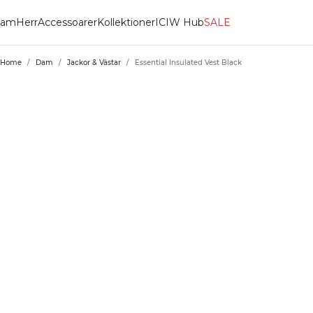
am
Herr
Accessoarer
Kollektioner
ICIW Hub
SALE
Home
/
Dam
/
Jackor & Västar
/
Essential Insulated Vest Black