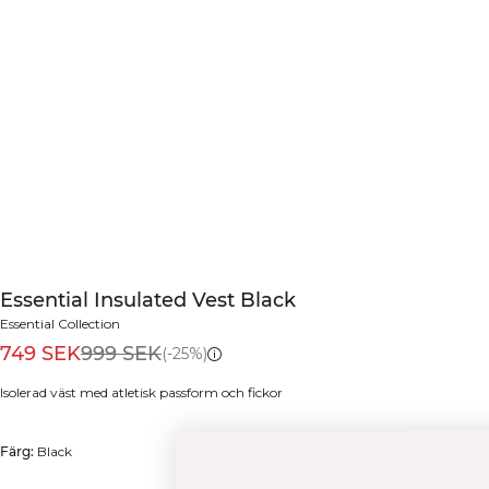
Essential Insulated Vest Black
Essential Collection
749 SEK
999 SEK
(-25%)
Isolerad väst med atletisk passform och fickor
Färg:
Black
FÅ 15% RABATT PÅ