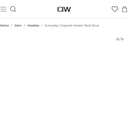
Produkt
Tekniska aspekter
Betyg
Hållbarhet
Styla med
Home
/
Dam
/
Hoodies
/
Everyday Cropped Hoodie Steel Blue
0
/
0