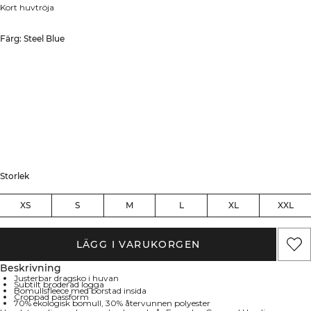
Kort huvtröja
Färg: Steel Blue
Storlek
XS
S
M
L
XL
XXL
LÄGG I VARUKORGEN
Beskrivning
Justerbar dragsko i huvan
Subtilt broderad logga
Bomullsfleece med borstad insida
Croppad passform
70% ekologisk bomull, 30% återvunnen polyester