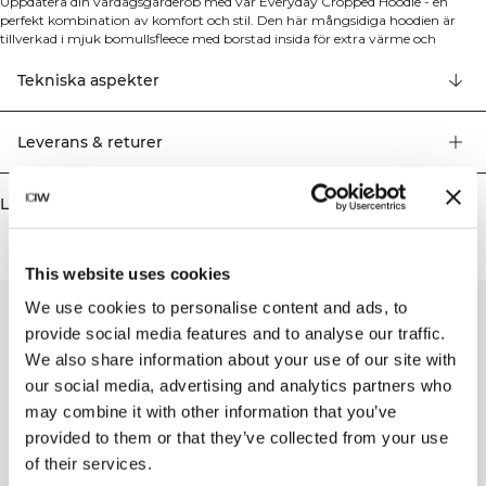
Uppdatera din vardagsgarderob med vår Everyday Cropped Hoodie - en
perfekt kombination av komfort och stil. Den här mångsidiga hoodien är
tillverkad i mjuk bomullsfleece med borstad insida för extra värme och
bekvämlighet. Med justerbar dragsko i huvan och en subtilt broderad logga
får du en tidlös look som passar till allt. Justerbar dragsko i huvan. Subtilt
Tekniska aspekter
broderad logga. Borstad insida för extra komfort. Croppad passform. 70%
ekologisk bomull, 30% återvunnen polyester.
Leverans & returer
Liknande produkter
This website uses cookies
We use cookies to personalise content and ads, to
provide social media features and to analyse our traffic.
We also share information about your use of our site with
our social media, advertising and analytics partners who
may combine it with other information that you’ve
provided to them or that they’ve collected from your use
of their services.