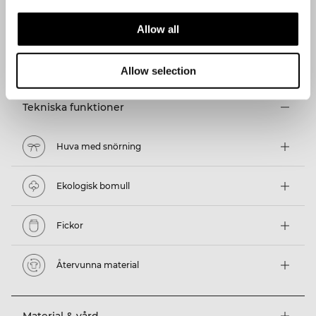
Allow all
TEKNISKA ASPEKTER
Allow selection
Tekniska funktioner
Huva med snörning
Ekologisk bomull
Fickor
Återvunna material
Material & vård