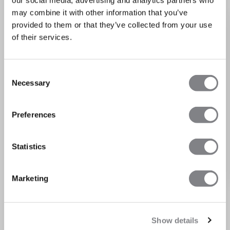
our social media, advertising and analytics partners who
may combine it with other information that you’ve
provided to them or that they’ve collected from your use
of their services.
Consent
Necessary
Selection
FÅ 15% RA
Preferences
När du prenumererar på vå
den första att få reda på nya
och mycket m
Statistics
Marketing
Show details