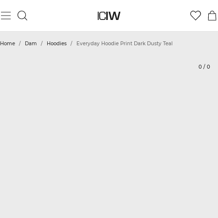
Produkt
Tekniska aspekter
Betyg
Hållbarhet
Styla med
Home
/
Dam
/
Hoodies
/
Everyday Hoodie Print Dark Dusty Teal
0
/
0