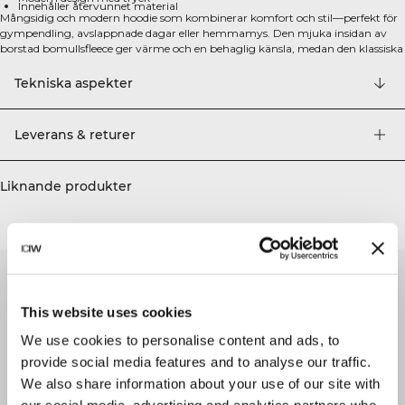
Innehåller återvunnet material
Mångsidig och modern hoodie som kombinerar komfort och stil—perfekt för
gympendling, avslappnade dagar eller hemmamys. Den mjuka insidan av
borstad bomullsfleece ger värme och en behaglig känsla, medan den klassiska
passformen säkerställer att plagget sitter bekvämt. Med ett trendigt tryck och
praktiska handfickor är detta en perfekt bas i din garderob. Standard
Tekniska aspekter
passform för avslappnad komfort. Mjuk och värmande borstad bomullsfleece.
Elastisk nederkant för en säker passform. Praktiska fickor för enkel förvaring.
Tryckt design för modern stil. 70% Ekologisk bomull, 30% Polyester
Leverans & returer
Liknande produkter
This website uses cookies
We use cookies to personalise content and ads, to
provide social media features and to analyse our traffic.
We also share information about your use of our site with