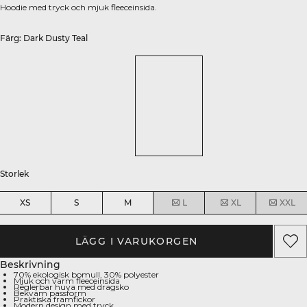
Hoodie med tryck och mjuk fleeceinsida.
Färg: Dark Dusty Teal
Storlek
XS
S
M
L
XL
XXL
LÄGG I VARUKORGEN
Beskrivning
70% ekologisk bomull, 30% polyester
Mjuk och varm fleeceinsida
Reglerbar huva med dragsko
Bekväm passform
Praktiska framfickor
Modern design med tryck