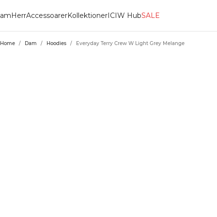
am
Herr
Accessoarer
Kollektioner
ICIW Hub
SALE
Home
/
Dam
/
Hoodies
/
Everyday Terry Crew W Light Grey Melange