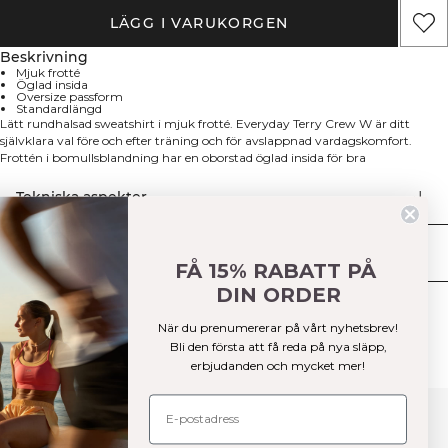
LÄGG I VARUKORGEN
Beskrivning
Mjuk frotté
Öglad insida
Oversize passform
Standardlängd
Lätt rundhalsad sweatshirt i mjuk frotté. Everyday Terry Crew W är ditt
självklara val före och efter träning och för avslappnad vardagskomfort.
Frottén i bomullsblandning har en oborstad öglad insida för bra
andningsförmåga och en slät utsida för en ren, vardaglig look. Skuren i en
avslappnad, oversized passform med standardlängd som är enkel att styla
Tekniska aspekter
över träningskläder eller jeans. 54% Bomull, 46% Polyester.
Leverans & returer
FÅ 15% RABATT PÅ
DIN ORDER
Liknande produkter
När du prenumererar på vårt nyhetsbrev!
Bli den första att få reda på nya släpp,
erbjudanden och mycket mer!