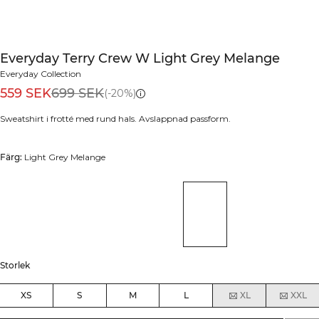
Everyday Terry Crew W Light Grey Melange
Everyday Collection
559 SEK
699 SEK
(-20%)
Sweatshirt i frotté med rund hals. Avslappnad passform.
Färg:
Light Grey Melange
Storlek
XS
S
M
L
XL
XXL