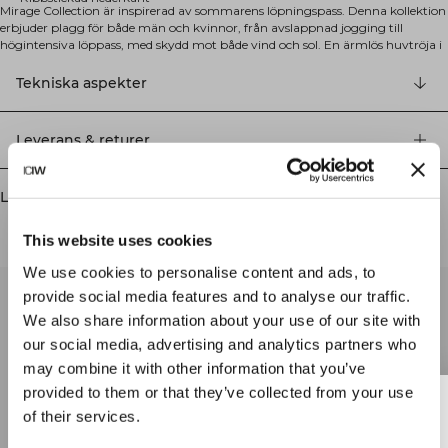
Mirage Collection är inspirerad av sommarens löpningspass. Denna kollektion
erbjuder plagg för både män och kvinnor, från avslappnad jogging till
högintensiva löppass, med skydd mot både vind och sol. En ärmlös huvtröja i
bomull. Mirage Sleeveless Hoodie är det perfekta plagget för uppvärmning
eller kyligare dagar på löpspåret. Huvtröjan är tillverkad i ett kraftigt
Tekniska aspekter
bomullsmaterial med terry på insidan. Den boxiga passformen, huvan och
1/4-dragkedjan fulländar looken. YKK-dragkedja fram, ofodrad huva, boxig
passform, ärmlös design, ribbstickad nederkant. 100% bomull.
Leverans & returer
Liknande produkter
This website uses cookies
We use cookies to personalise content and ads, to
provide social media features and to analyse our traffic.
We also share information about your use of our site with
our social media, advertising and analytics partners who
may combine it with other information that you’ve
provided to them or that they’ve collected from your use
of their services.