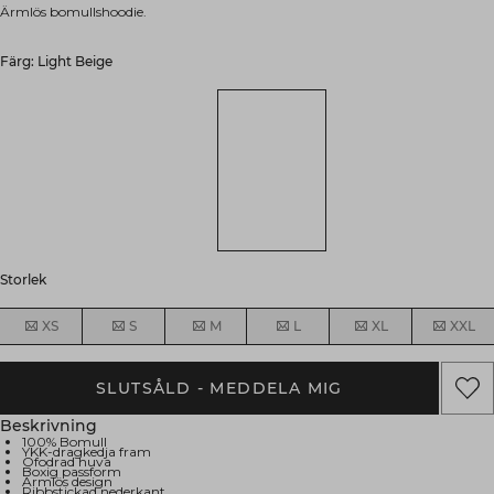
Ärmlös bomullshoodie.
Färg: Light Beige
Storlek
XS
S
M
L
XL
XXL
SLUTSÅLD - MEDDELA MIG
Beskrivning
100% Bomull
YKK-dragkedja fram
Ofodrad huva
Boxig passform
Ärmlös design
Ribbstickad nederkant