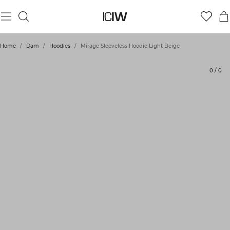
Produkt
Tekniska aspekter
Betyg
Hållbarhet
Styla med
Home
/
Dam
/
Hoodies
/
Mirage Sleeveless Hoodie Light Beige
0
/
0