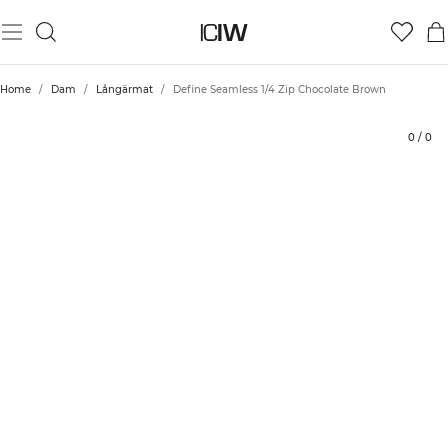
Produkt
Tekniska aspekter
Betyg
Styla med
Home
/
Dam
/
Långärmat
/
Define Seamless 1/4 Zip Chocolate Brown
0
/
0