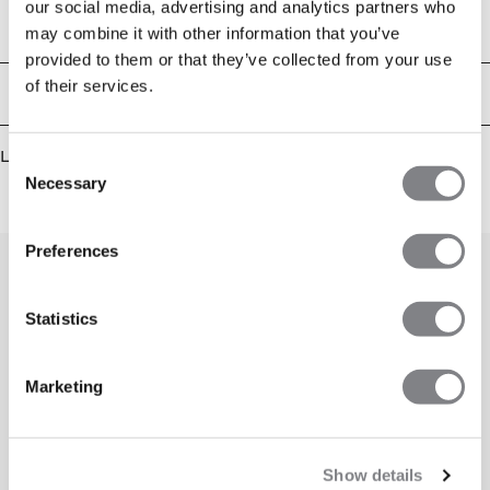
our social media, advertising and analytics partners who
dragkedjan ger både enkel på- och avtagning samt optimal
ventilationskontroll under intensiva pass. Tröjan är tillverkad med
Tekniska aspekter
may combine it with other information that you’ve
SWEATTECH™-teknologi som säkerställer utmärkt andningsförmåga för
provided to them or that they’ve collected from your use
maximal komfort under hela träningspasset. Den reflekterande ICIW-loggan
på bröstet ger både en snygg touch och ökad synlighet i mörker. Funktionell
of their services.
Leverans & returer
design för snabba klädbyten. 94% Återvunnen Nylon, 6% Elastan.
Liknande produkter
Consent
Necessary
Selection
Preferences
Statistics
Marketing
Show details