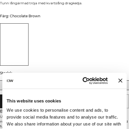
Tunn långärmad tröja med kvartslång dragkedja.
Färg: Chocolate Brown
Storlek
XS
S
M
L
XL
XXL
This website uses cookies
SLUTSÅLD - MEDDELA MIG
We use cookies to personalise content and ads, to
Beskrivning
Uppgradera din träningsgarderob med denna mångsidiga långärmade tröja
provide social media features and to analyse our traffic.
med praktisk kvartsdragkedja. Den atletiska passformen kombinerar stil med
We also share information about your use of our site with
funktion, perfekt för alla typer av träning. Den strategiskt placerade