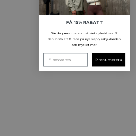
FÅ 15% RABATT
När du prenumererar på vårt nyhetsbrev.
Bli
den första att få reda på nya släpp, erbjudanden
och mycket mer!
Prenumerera