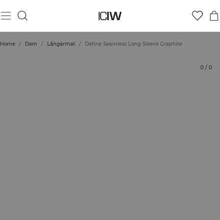
Produkt
Tekniska aspekter
Betyg
Hållbarhet
Styla med
Home
/
Dam
/
Långärmat
/
Define Seamless Long Sleeve Graphite
0
/
0