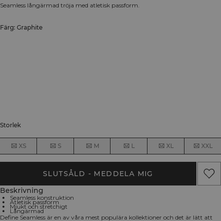
Seamless långärmad tröja med atletisk passform.
Färg: Graphite
Storlek
XS
S
M
L
XL
XXL
SLUTSÅLD - MEDDELA MIG
Beskrivning
Seamless konstruktion
Atletisk passform
Mjukt och stretchigt
Långärmad
Define Seamless är en av våra mest populära kollektioner och det är lätt att