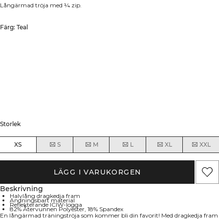
Långärmad tröja med ¼ zip.
Färg: Teal
Storlek
XS
S
M
L
XL
XXL
LÄGG I VARUKORGEN
Beskrivning
Halvlång dragkedja fram
Andningsbart material
Reflekterande ICIW-logga
82% Återvunnen Polyester, 18% Spandex
En långärmad träningströja som kommer bli din favorit! Med dragkedja fram