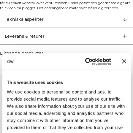
får du enkelt kontroll över ventilationen under passet och gör det smidigt att
ta av och på plagget. Det andningsbara materialet håller dig torr och
bekväm under hela träningen, oavsett intensitet. En reflekterande ICIW-logga
på bröstet ger extra synlighet i mörkret. 82% Återvunnen Polyester, 18%
Tekniska aspekter
Elastan
Leverans & returer
Liknande produkter
This website uses cookies
We use cookies to personalise content and ads, to
provide social media features and to analyse our traffic.
We also share information about your use of our site with
our social media, advertising and analytics partners who
may combine it with other information that you’ve
provided to them or that they’ve collected from your use