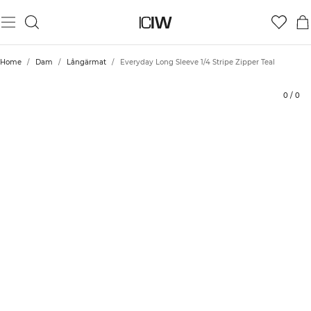
Produkt
Tekniska aspekter
Betyg
Hållbarhet
Styla med
Home
/
Dam
/
Långärmat
/
Everyday Long Sleeve 1/4 Stripe Zipper Teal
0
/
0