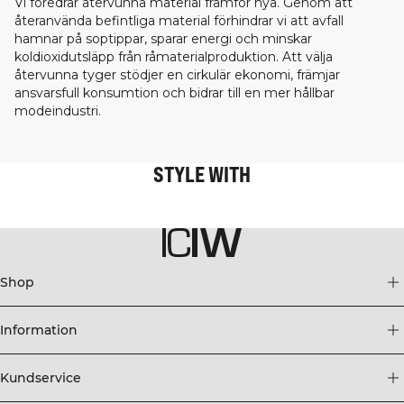
Vi föredrar återvunna material framför nya. Genom att
återanvända befintliga material förhindrar vi att avfall
hamnar på soptippar, sparar energi och minskar
koldioxidutsläpp från råmaterialproduktion. Att välja
återvunna tyger stödjer en cirkulär ekonomi, främjar
ansvarsfull konsumtion och bidrar till en mer hållbar
modeindustri.
STYLE WITH
Shop
Information
Kundservice