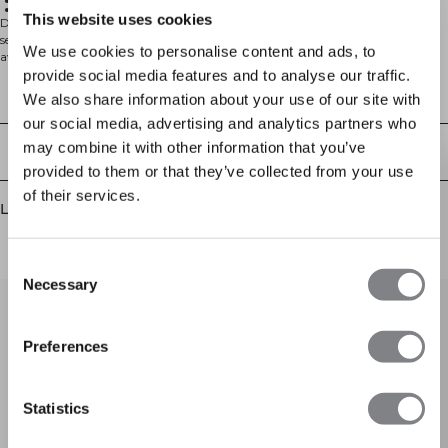
Four way stretch
Halvdragkedja
This website uses cookies
Designad med hög krage och halvdragkedja fram, är denna åtsittande
seamless topp utvecklad för en slimmad, kroppsformande känsla. Tillverkad
We use cookies to personalise content and ads, to
av 92% polyamid och 8% Lycra med four-way stretch och SWEATTECH™-
teknologi som håller dig torr och bekväm. Perfekt att bära som ett lager eller
provide social media features and to analyse our traffic.
ensam under träning, uppvärmning eller till vardags.
Tekniska aspekter
We also share information about your use of our site with
our social media, advertising and analytics partners who
may combine it with other information that you’ve
Leverans & returer
provided to them or that they’ve collected from your use
of their services.
Liknande produkter
Consent
Necessary
Selection
FÅ 15% R
Preferences
När du prenumererar på 
den första att få reda på n
och mycket
Statistics