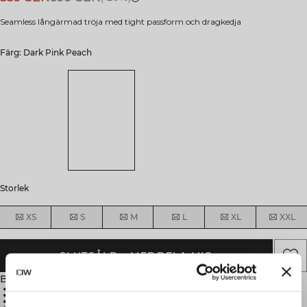
Seamless långärmad tröja med tight passform och dragkedja
Färg: Dark Pink Peach
Storlek
XS
S
M
L
XL
XXL
SLUTSÅLD - MEDDELA MIG
Beskrivning
92% Polyamid, 8% Lycra
Seamless
SWEATTECH™-teknologi