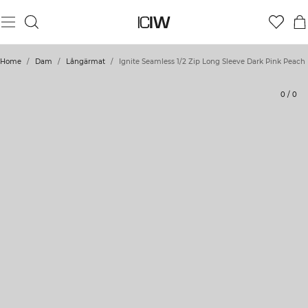
Produkt
Tekniska aspekter
Betyg
Styla med
Home
/
Dam
/
Långärmat
/
Ignite Seamless 1/2 Zip Long Sleeve Dark Pink Peach
0
/
0