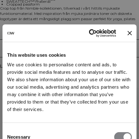
SWEATTECH™-material
Croppad passform
Crop top från Nimble-kollektionen, tillverkad i vårt hittills mjukaste
funktionsmaterial. Med inspiration från mjuka jordnära toner och diskreta
logotyper är detta ett mångsidigt plagg som passar perfekt för yoga, pilates
och liknande träningsformer. Mjukt funktionsmaterial med lätt borstad yta,
SWEATTECH™-teknologi, diskret ICIW-logga på ryggen och croppad
Tekniska aspekter
passform. OBS! Det mjuka materialet tål mycket men vi rekommenderar
inte övningar som regelbundet utsätter plagget för vassa eller grova ytor,
som skivstänger eller kardborre. 78% Återvunnen Polyester, 22% Elastan.
Leverans & returer
This website uses cookies
We use cookies to personalise content and ads, to
Liknande produkter
provide social media features and to analyse our traffic.
We also share information about your use of our site with
our social media, advertising and analytics partners who
may combine it with other information that you’ve
provided to them or that they’ve collected from your use
of their services.
Consent
Necessary
Selection