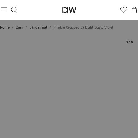
Produkt
Tekniska aspekter
Betyg
Hållbarhet
Styla med
Home
/
Dam
/
Långärmat
/
Nimble Cropped LS Light Dusty Violet
0
/
0