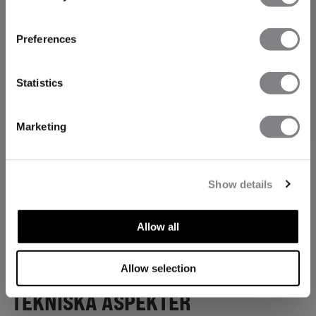
FÅ 15% RABATT
Preferences
När du prenumererar på vårt nyhetsbrev.
Bli
den första att få reda på nya släpp, erbjudanden
och mycket mer!
Statistics
Prenumerera
Marketing
Show details
Allow all
Allow selection
TEKNISKA ASPEKTER