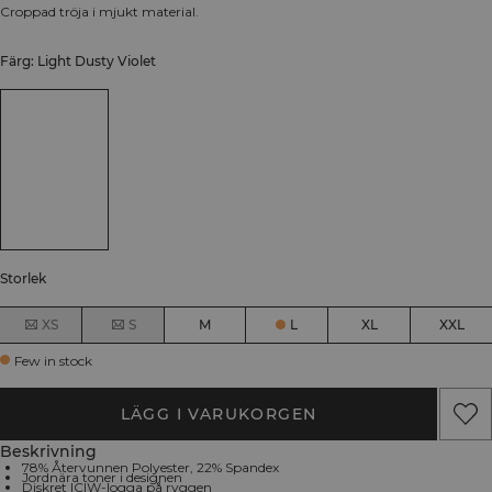
Croppad tröja i mjukt material.
Färg: Light Dusty Violet
Storlek
XS
S
M
L
XL
XXL
Few in stock
LÄGG I VARUKORGEN
Beskrivning
78% Återvunnen Polyester, 22% Spandex
Jordnära toner i designen
Diskret ICIW-logga på ryggen