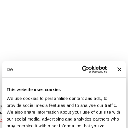
This website uses cookies
We use cookies to personalise content and ads, to
provide social media features and to analyse our traffic.
Nimble Twisted Cropped Long Sleeve Ivory
We also share information about your use of our site with
Nimble Collection
our social media, advertising and analytics partners who
419 SEK
599 SEK
(-30%)
may combine it with other information that you’ve