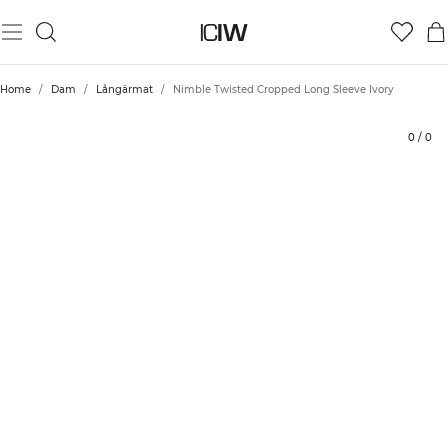
Produkt
Betyg
Styla med
Home
/
Dam
/
Långärmat
/
Nimble Twisted Cropped Long Sleeve Ivory
0
/
0