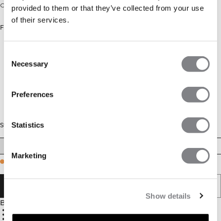
Croppad tröja med långa ärmar och twist-detalj
provided to them or that they’ve collected from your use
of their services.
Färg: Ivory
Consent
Necessary
Selection
Preferences
Statistics
Storlek
XS
S
M
L
XL
XXL
Marketing
Few in stock
LÄGG I VARUKORGEN
Show details
Beskrivning
65% Polyamid, 35% Elastan
Vriden detalj
Supermjukt material