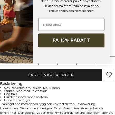
När du prenumererar på vårt nyhetsbrev!
Bli den första att få reda på nya släpp,
Färg:
Navy
erbjudanden och mycket mer!
FÅ 15% RABATT
Storlek
XS
S
M
L
XL
XXL
LÄGG I VARUKORGEN
Beskrivning
57% Polyester, 31% Rayon, 12% Elastan
Öppen rygg med knytdesign
Hög hals
Fukttransporterande material
Finns i flera färger
Träningslinne med öppen rygg och knytdetalj från Empowering-
kollektionen. Detta linne är designat för att framhäva både styrka och
femininitet. Den öppna ryggen med knytband ger en unik look som låter dig