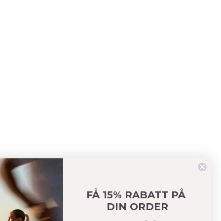
Empowering Open Back Tank Navy
Empowering Collection
FÅ 15% RABATT PÅ
299 SEK
399 SEK
(-25%)
DIN ORDER
Träningslinne med öppen rygg och knyt.