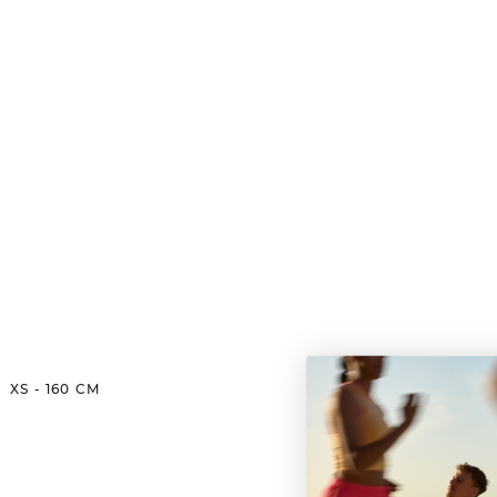
XS
-
160
CM