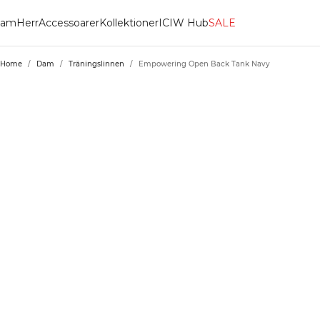
am
Herr
Accessoarer
Kollektioner
ICIW Hub
SALE
Home
/
Dam
/
Träningslinnen
/
Empowering Open Back Tank Navy