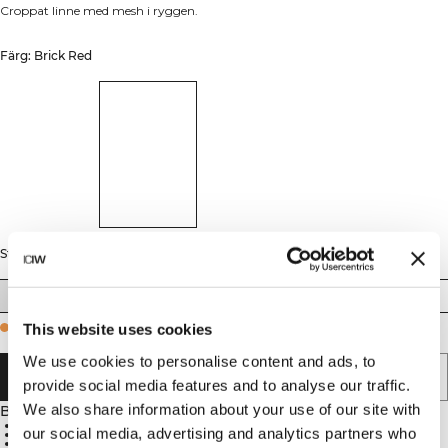
Croppat linne med mesh i ryggen.
Färg: Brick Red
Storlek
XS
S
M
L
XL
XXL
This website uses cookies
Few in stock
We use cookies to personalise content and ads, to
LÄGG I VARUKORGEN
provide social media features and to analyse our traffic.
We also share information about your use of our site with
Beskrivning
75% Nylon, 25% Spandex
our social media, advertising and analytics partners who
Meshpanel i ryggen för optimal luftcirkulation
ICIW-logga framtill