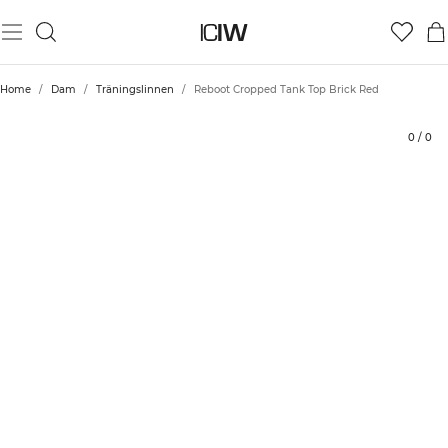
Produkt
Tekniska aspekter
Betyg
Styla med
Home
/
Dam
/
Träningslinnen
/
Reboot Cropped Tank Top Brick Red
0
/
0