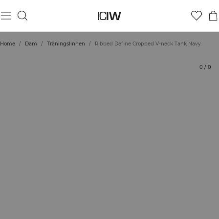
Produkt
Betyg
Hållbarhet
Styla med
Home
/
Dam
/
Träningslinnen
/
Ribbed Define Cropped V-neck Tank Navy
0
/
0