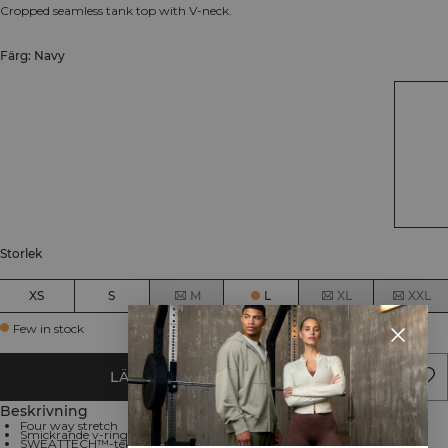
Cropped seamless tank top with V-neck.
Färg: Navy
Storlek
XS
S
M
L
XL
XXL
Few in stock
LÄGG I VARUKORGEN
Beskrivning
Four way stretch
Smickrande v-ringad halsringning
SWEATTECH™-teknologi