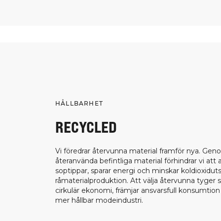
HÅLLBARHET
RECYCLED
Vi föredrar återvunna material framför nya. Gen
återanvända befintliga material förhindrar vi att
soptippar, sparar energi och minskar koldioxiduts
råmaterialproduktion. Att välja återvunna tyger 
cirkulär ekonomi, främjar ansvarsfull konsumtion o
mer hållbar modeindustri.