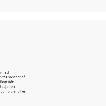
om att
 avfall hamnar på
läpp från
stödjer en
ch bidrar till en