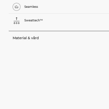
Seamless
Sweattech™
Material & vård