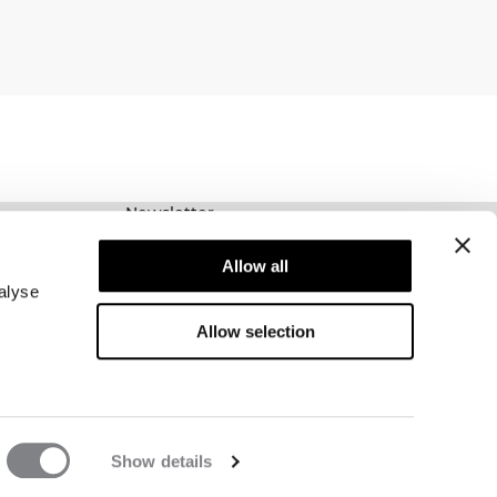
Newsletter
Prenumerera på vårt nyhetsbrev! Få exklusiva
Allow all
erbjudanden, våra senaste nyheter och mycket
mer.
alyse
Allow selection
Show details