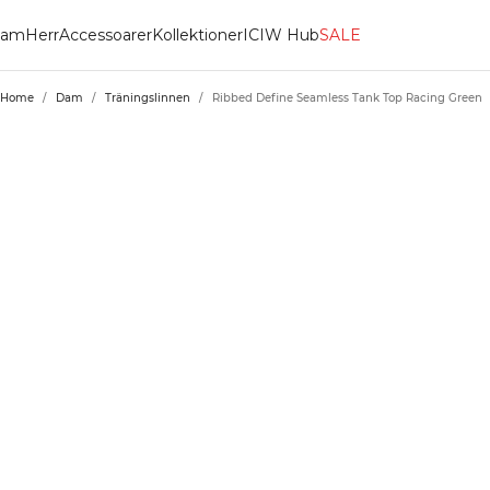
am
Herr
Accessoarer
Kollektioner
ICIW Hub
SALE
Home
/
Dam
/
Träningslinnen
/
Ribbed Define Seamless Tank Top Racing Green