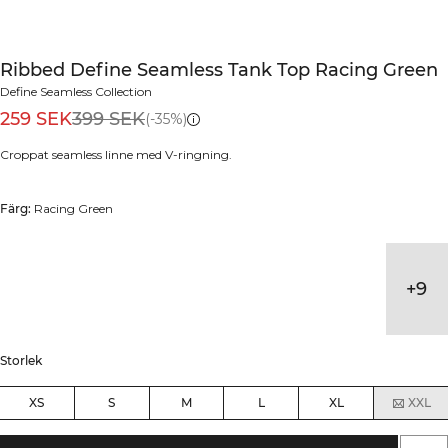
Ribbed Define Seamless Tank Top Racing Green
Define Seamless Collection
259 SEK
399 SEK
(-35%)
Croppat seamless linne med V-ringning.
Färg:
Racing Green
+
9
Storlek
XS
S
M
L
XL
XXL