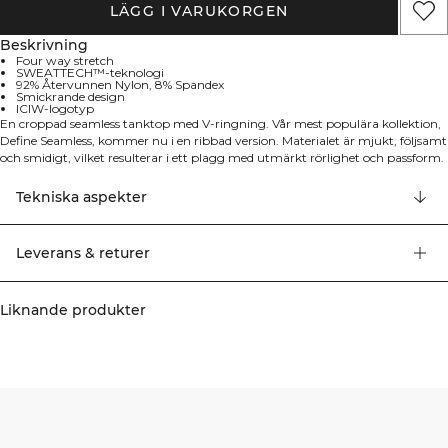
LÄGG I VARUKORGEN
Beskrivning
Four way stretch
SWEATTECH™-teknologi
92% Återvunnen Nylon, 8% Spandex
Smickrande design
ICIW-logotyp
En croppad seamless tanktop med V-ringning. Vår mest populära kollektion,
Define Seamless, kommer nu i en ribbad version. Materialet är mjukt, följsamt
och smidigt, vilket resulterar i ett plagg med utmärkt rörlighet och passform.
Perfekt för olika typer av träning med en modern och trendig design. Four-
way stretch, följsamt och hållbart material, ICIW-logotyp, SWEATTECH™,
Tekniska aspekter
smickrande V-ringning. 92% Återvunnen Nylon, 8% Elastan
Leverans & returer
Liknande produkter