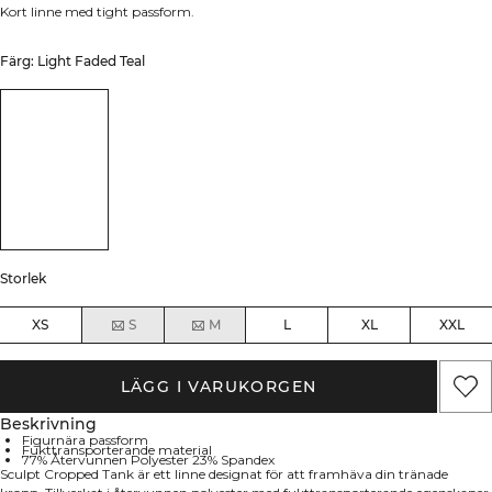
Kort linne med tight passform.
Färg: Light Faded Teal
Storlek
XS
S
M
L
XL
XXL
LÄGG I VARUKORGEN
Beskrivning
Figurnära passform
Fukttransporterande material
77% Återvunnen Polyester 23% Spandex
Sculpt Cropped Tank är ett linne designat för att framhäva din tränade