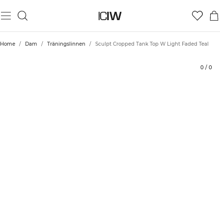
Produkt
Tekniska aspekter
Betyg
Hållbarhet
Styla med
Home
/
Dam
/
Träningslinnen
/
Sculpt Cropped Tank Top W Light Faded Teal
0
/
0