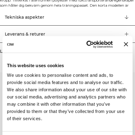
kropp. Tillverkat i återvunnen polyester med fukttransporterande egenskaper
som håller dig bekväm genom hela träningspasset. Den korta modellen är
perfekt att matcha med höga tights eller att använda som ett lager i din
träningsoutfit. Den figurnära passformen framhäver din silhuett medan det
Tekniska aspekter
fukttransporterande materialet håller dig torr under hela träningen. 77%
Återvunnen Polyester, 23% Elastan.
Leverans & returer
Liknande produkter
This website uses cookies
We use cookies to personalise content and ads, to
provide social media features and to analyse our traffic.
We also share information about your use of our site with
our social media, advertising and analytics partners who
may combine it with other information that you’ve
provided to them or that they’ve collected from your use
of their services.