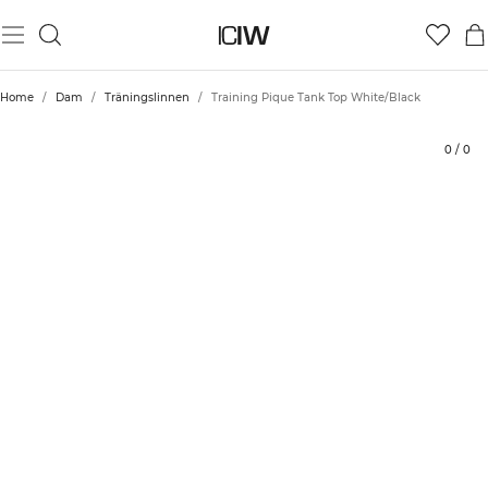
Produkt
Tekniska aspekter
Betyg
Styla med
Home
/
Dam
/
Träningslinnen
/
Training Pique Tank Top White/Black
0
/
0