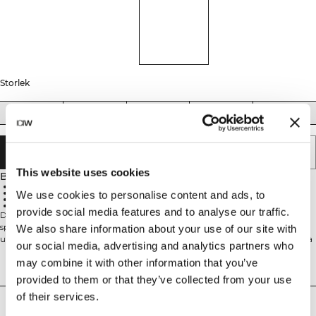
Storlek
XS
S
M
L
XL
SLUTSÅLD - MEDDELA MIG
This website uses cookies
Beskrivning
Stretchigt material
SWEATTECH™-teknologi
We use cookies to personalise content and ads, to
ICIW-logotyp på framsidan
95% Polyester, 5% Elastan
provide social media features and to analyse our traffic.
Designad för att prestera, skapad för att vinna. Smash-kollektionen är
speciellt framtagen för padelspelare med fokus på din prestation och
We also share information about your use of our site with
uthållighet. Med funktionella material och förstklassig design har vi lagt extra
our social media, advertising and analytics partners who
omsorg på detaljerna så att du kan fokusera helt på spelet. Stretchigt material
may combine it with other information that you’ve
för optimal passform, SWEATTECH™-teknologi som håller dig torr, ICIW-
Tekniska aspekter
logotyp på framsidan. 95% Polyester, 5% Elastan
provided to them or that they’ve collected from your use
of their services.
Leverans & returer