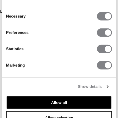
Consent
Liknande produkter
Necessary
Selection
Preferences
Statistics
Marketing
Show details
Allow all
Allow selection