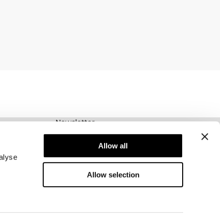
Newsletter
Prenumerera på vårt nyhetsbrev! Få exklusiva
erbjudanden, våra senaste nyheter och mycket
Allow all
mer.
alyse
Allow selection