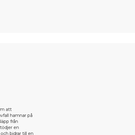
om att
 avfall hamnar på
läpp från
stödjer en
ch bidrar till en