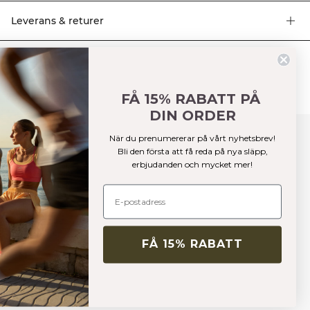
Polyester, 14% Bomull, 5% Elastan.
Leverans & returer
Liknande produkter
FÅ 15% RABATT PÅ
DIN ORDER
När du prenumererar på vårt nyhetsbrev!
Bli den första att få reda på nya släpp,
erbjudanden och mycket mer!
FÅ 15% RABATT