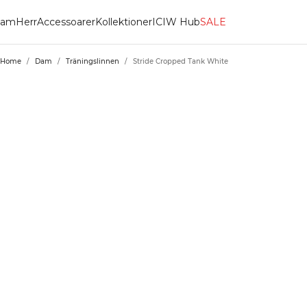
am
Herr
Accessoarer
Kollektioner
ICIW Hub
SALE
Home
/
Dam
/
Träningslinnen
/
Stride Cropped Tank White