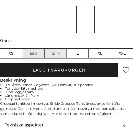
Storlek
XS
S
M
L
XL
XXL
LÄGG I VARUKORGEN
Beskrivning
81% Återvunnen Polyester, 14% Bomull, 5% Spandex
Tunt och lätt meshtyg
ICIW-logga fram
Längre bak än fram
Croppad längd
Croppad tanktop i meshtyg. Stride Cropped Tank är designad för tuffa
gympass. Den är tillverkad i ett tunt och lätt meshtyg med bomullskänsla
som andas och håller dig sval. Med slitsar i sidorna och en vågformad
nederkant ger denna ärmlösa topp full rörelsefrihet under alla övningar.
Sidsömmarna är flyttade framåt för en smickrande passform. ICIW-logga
Tekniska aspekter
fram. Längre bak. Vågformad nederkant. Slitsar i sidorna. 81% Återvunnen