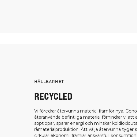
HÅLLBARHET
RECYCLED
Vi föredrar återvunna material framför nya. Gen
återanvända befintliga material förhindrar vi att
soptippar, sparar energi och minskar koldioxiduts
råmaterialproduktion. Att välja återvunna tyger 
cirkulär ekonomi, främjar ansvarsfull konsumtion o