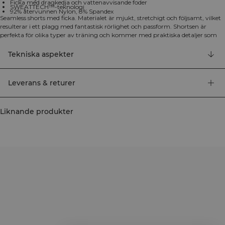
Ficka med dragkedja och vattenavvisande foder
SWEATTECH™-teknologi
92% återvunnen Nylon, 8% Spandex
Seamless shorts med ficka. Materialet är mjukt, stretchigt och följsamt, vilket
resulterar i ett plagg med fantastisk rörlighet och passform. Shortsen är
perfekta för olika typer av träning och kommer med praktiska detaljer som
gör din träning bekvämare. Vår SWEATTECH™-teknologi transporterar bort
svett från kroppen och hjälper dig att hålla dig torr även under dina mest
Tekniska aspekter
intensiva träningspass. Four-way stretch, SWEATTECH™-teknologi, hög
midja och ficka med osynlig dragkedja och vattenavvisande foder i linningen
ger dig allt du behöver för en bekväm träningsupplevelse. 92% återvunnen
Leverans & returer
Nylon, 8% Elastan.
Liknande produkter