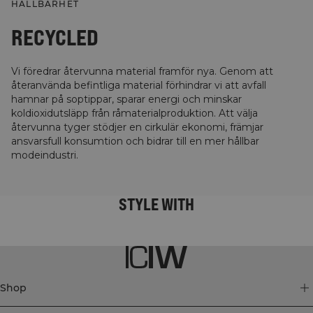
HÅLLBARHET
RECYCLED
Vi föredrar återvunna material framför nya. Genom att
återanvända befintliga material förhindrar vi att avfall
hamnar på soptippar, sparar energi och minskar
koldioxidutsläpp från råmaterialproduktion. Att välja
återvunna tyger stödjer en cirkulär ekonomi, främjar
ansvarsfull konsumtion och bidrar till en mer hållbar
modeindustri.
STYLE WITH
Shop