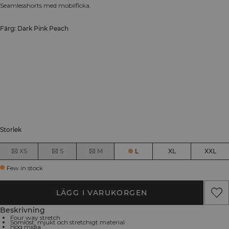
Seamlesshorts med mobilficka.
Färg: Dark Pink Peach
Storlek
XS
S
M
L
XL
XXL
Few in stock
LÄGG I VARUKORGEN
Beskrivning
Four way stretch
Sömlöst, mjukt och stretchigt material
Hög midja