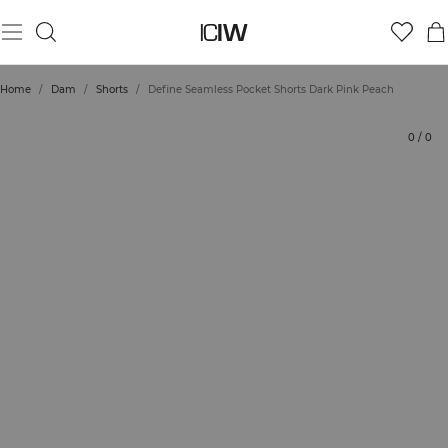
Produkt
Tekniska aspekter
Betyg
Hållbarhet
Styla med
Home
/
Dam
/
Shorts
/
Define Seamless Pocket Shorts Dark Pink Peach
0
/
0