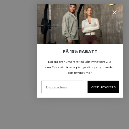
FÅ 15% RABATT
När du prenumererar på vårt nyhetsbrev.
Bli
den första att få reda på nya släpp, erbjudanden
och mycket mer!
Prenumerera