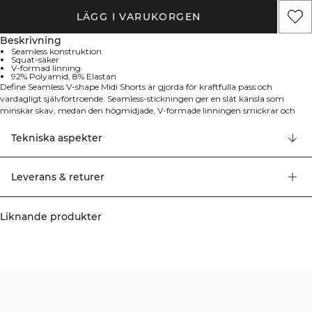
LÄGG I VARUKORGEN
Beskrivning
Seamless konstruktion
Squat-säker
V-formad linning
92% Polyamid, 8% Elastan
Define Seamless V-shape Midi Shorts är gjorda för kraftfulla pass och
vardagligt självförtroende. Seamless-stickningen ger en slät känsla som
minskar skav, medan den högmidjade, V-formade linningen smickrar och
sitter på plats för en säker passform. Midi-längden ger mångsidig täckning
utan att begränsa rörelsen, och den atletiska passformen ger en stödjande,
Tekniska aspekter
omslutande känsla. Det squatsäkra tyget håller dig täckt genom djupa
rörelser, och den avskalade designen utan fickor minimerar distraktioner.
Maskintvätt 40°C. 92% Polyamid, 8% Elastan.
Leverans & returer
Liknande produkter