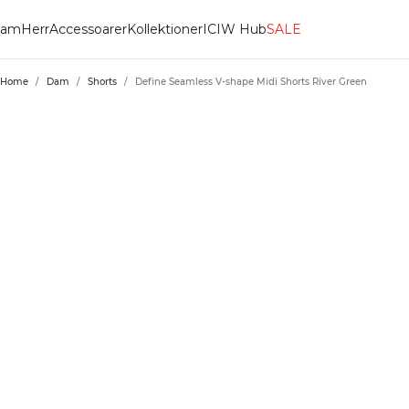
am
Herr
Accessoarer
Kollektioner
ICIW Hub
SALE
Home
/
Dam
/
Shorts
/
Define Seamless V-shape Midi Shorts River Green