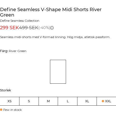
Define Seamless V-Shape Midi Shorts River
Green
Define Seamless Collection
299 SEK
499 SEK
(-40%)
Seamless midi-shorts med V-formad linning. Hög midja, atletisk passform.
Färg:
River Green
Storlek
XS
S
M
L
XL
XXL
Few in stock