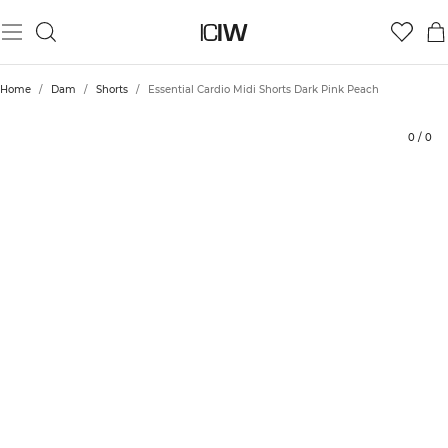
Produkt
Tekniska aspekter
Betyg
Hållbarhet
Styla med
Home
/
Dam
/
Shorts
/
Essential Cardio Midi Shorts Dark Pink Peach
0
/
0