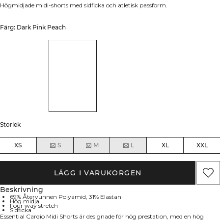
Högmidjade midi-shorts med sidficka och atletisk passform.
Färg: Dark Pink Peach
Storlek
XS
S
M
L
XL
XXL
LÄGG I VARUKORGEN
Beskrivning
69% Återvunnen Polyamid, 31% Elastan
Hög midja
Four way stretch
Sidficka
Essential Cardio Midi Shorts är designade för hög prestation, med en hög