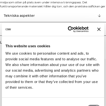
midja som sitter på plats även under intensiva träningspass. Det
fukttransporterande materialet håller dig torr, och den praktiska sidfickan ger
smidig förvaring när du är på språng. Funktionella shorts med en smickrande
passform för både cardio och gym. 69% Återvunnen Polyamid, 31% Spandex.
Tekniska aspekter
Leverans & returer
Liknande produkter
This website uses cookies
We use cookies to personalise content and ads, to
provide social media features and to analyse our traffic.
We also share information about your use of our site with
our social media, advertising and analytics partners who
may combine it with other information that you’ve
provided to them or that they’ve collected from your use
of their services.
Consent