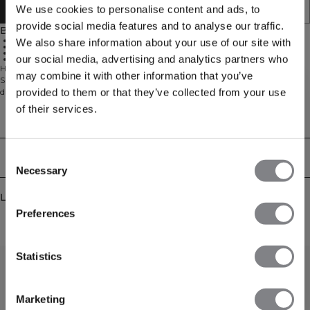
LÄGG I VARUKORGEN
We use cookies to personalise content and ads, to
provide social media features and to analyse our traffic.
Beskrivning
Hög midja
We also share information about your use of our site with
French terry
Justerbar dragsko
our social media, advertising and analytics partners who
Handfickor
Högmidjade frottéshorts för vardagskomfort. Everyday Terry High Waist
may combine it with other information that you’ve
Shorts är din lättsamma favorit för uppvärmningar, vilodagar och allt
provided to them or that they’ve collected from your use
däremellan. Det mjuka french terry-materialet är andningsbart och skönt
mot huden, medan den normala passformen ger dig utrymme att röra dig.
of their services.
En elastisk midja med justerbar dragsko låter dig anpassa passformen, och
Tekniska aspekter
handfickor håller dina viktigaste saker nära. Avslutas med en ICIW-logga
framtill. 54% Bomull, 46% Polyester.
Consent
Leverans & returer
Necessary
Selection
FÅ 15% RABATT
Liknande produkter
Preferences
När du prenumererar på vårt nyhetsbrev.
Bli
den första att få reda på nya släpp, erbjudanden
och mycket mer!
Statistics
Prenumerera
Marketing