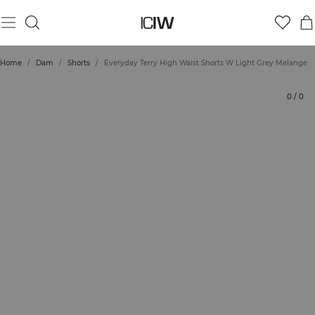
Produkt
Tekniska aspekter
Betyg
Styla med
Home
/
Dam
/
Shorts
/
Everyday Terry High Waist Shorts W Light Grey Melange
0
/
0