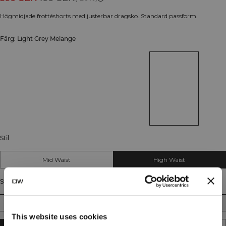
Högmidjade frottéshorts med justerbar dragsko. Standard passform.
Färg: Light Grey Melange
Stil
Mid Waist
High Waist
Storlek
XS
S
M
L
XL
XXL
This website uses cookies