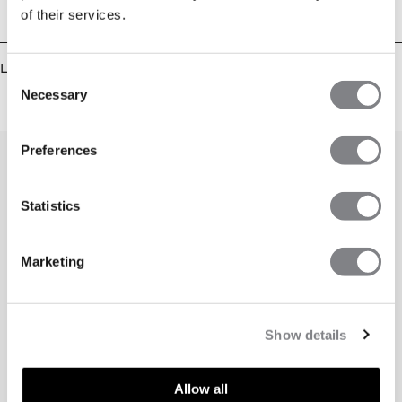
of their services.
Leverans & returer
Liknande produkter
Consent
Necessary
Selection
Preferences
Statistics
Marketing
Show details
Allow all