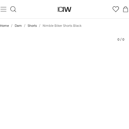
Produkt
Tekniska aspekter
Betyg
Styla med
Home
/
Dam
/
Shorts
/
Nimble Biker Shorts Black
0
/
0