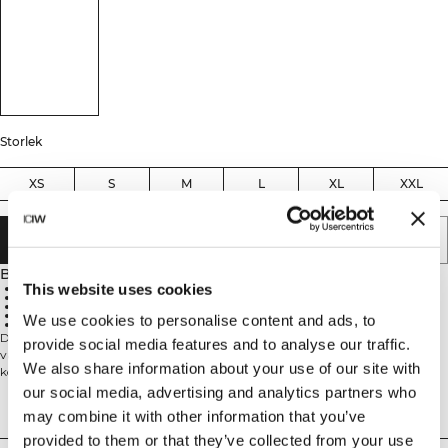
Storlek
XS
S
M
L
XL
XXL
LÄGG I VARUKORGEN
Beskrivning
This website uses cookies
360° rörelsefrihet
ICIW-logga
Hög midja
20 cm innerbenslängd
We use cookies to personalise content and ads, to
75% Nylon, 25% Spandex
Designade för att passa olika träningsformer som yoga, promenader och
provide social media features and to analyse our traffic.
vardagsmotion. Tillverkade i vårt hittills mjukaste material för optimal
We also share information about your use of our site with
komfort. På grund av tygets mjuka egenskaper bör du undvika vassa
föremål, kardborreband och skrovliga ytor. Fullständig rörelsefrihet, ICIW-
our social media, advertising and analytics partners who
logga, finns i flera färger, hög midja, 20 cm innerbenslängd. 75% Nylon, 25%
Tekniska aspekter
may combine it with other information that you’ve
Elastan.
provided to them or that they’ve collected from your use