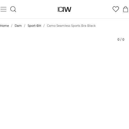
Produkt
Betyg
Hållbarhet
Styla med
Home
/
Dam
/
Sport-BH
/
Camo Seamless Sports Bra Black
0
/
0