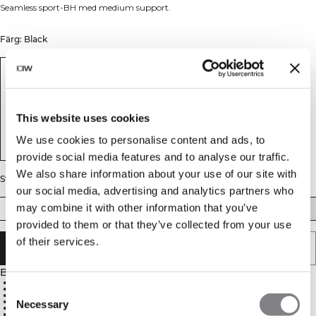
Seamless sport-BH med medium support.
Färg: Black
This website uses cookies
We use cookies to personalise content and ads, to
provide social media features and to analyse our traffic.
We also share information about your use of our site with
Storlek
our social media, advertising and analytics partners who
may combine it with other information that you’ve
XS
S
M
L
XL
XXL
provided to them or that they’ve collected from your use
of their services.
LÄGG I VARUKORGEN
Beskrivning
54% Återvunnen Nylon, 34% Återvunnen Polyester, 12% Spandex
Hög hals
Consent
Justerbara axelband
Uttagbara inlägg
Necessary
Selection
ICIW-reflekterande logga
Medium support