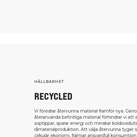
HÅLLBARHET
RECYCLED
Vi föredrar återvunna material framför nya. Gen
återanvända befintliga material förhindrar vi att
soptippar, sparar energi och minskar koldioxiduts
råmaterialproduktion. Att välja återvunna tyger 
cirkulär ekonomi, främjar ansvarsfull konsumtion o