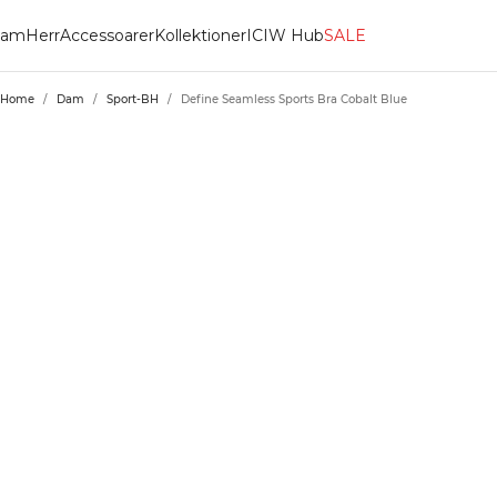
am
Herr
Accessoarer
Kollektioner
ICIW Hub
SALE
Home
/
Dam
/
Sport-BH
/
Define Seamless Sports Bra Cobalt Blue