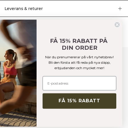
axelband ger en stilren look och bekväm design. Bra andningsförmåga, ICIW-
logga fram och bak, urtagbara kuddar och lätt support. Korsad ryggdesign
Leverans & returer
för en bekväm känsla. 92% Nylon, 8% Elastan
Liknande produkter
FÅ 15% RABATT PÅ
DIN ORDER
När du prenumererar på vårt nyhetsbrev!
Bli den första att få reda på nya släpp,
erbjudanden och mycket mer!
FÅ 15% RABATT