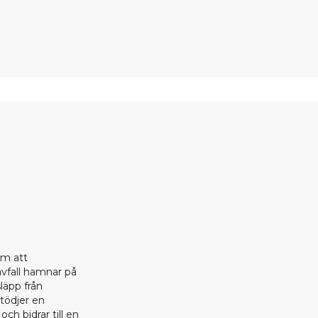
om att
 avfall hamnar på
läpp från
stödjer en
ch bidrar till en