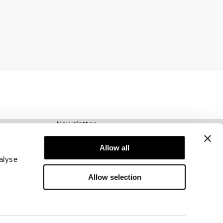
Newsletter
Prenumerera på vårt nyhetsbrev! Få exklusiva
erbjudanden, våra senaste nyheter och mycket
Allow all
mer.
alyse
Allow selection