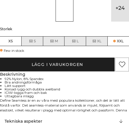
+
24
Storlek
XS
S
M
L
XL
XXL
Few in stock
LÄGG I VARUKORGEN
Beskrivning
92% Nylon, 8% Spandex
Bra andningsförmåga
Lätt support
Korsad rygg och dubbla axelband
ICIW-logga fram och bak
Uttagbara inlägg
Define Seamless är en av våra mest populära kollektioner, och det är lätt att
förstå varför. Det seamless-material som används är mjukt, följsamt och
elastiskt, vilket resulterar i plagg med optimal rörlighet och passform. Denna
sport-bh har en bred elastisk kant nedtill och ett stretchigt material som gör
att den håller sig på plats och ger en bekväm passform. Snygga detaljer i
Tekniska aspekter
tyget med ICIW-logga på både fram- och baksida. Korsad rygg och dubbla