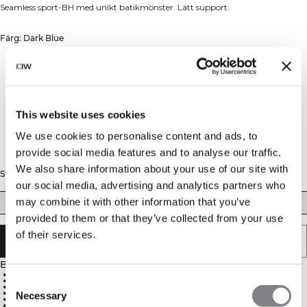
Seamless sport-BH med unikt batikmönster. Lätt support.
Färg: Dark Blue
This website uses cookies
We use cookies to personalise content and ads, to
provide social media features and to analyse our traffic.
We also share information about your use of our site with
Storlek
our social media, advertising and analytics partners who
may combine it with other information that you’ve
XS
S
M
L
XL
XXL
provided to them or that they’ve collected from your use
of their services.
SLUTSÅLD - MEDDELA MIG
Beskrivning
92% återvunnen nylon, 8% spandex
God andningsförmåga
Consent
Uttagbara inlägg
Stretchigt material
Necessary
Selection
Snygg crossback-design
Tie dye-mönster där varje plagg är unikt