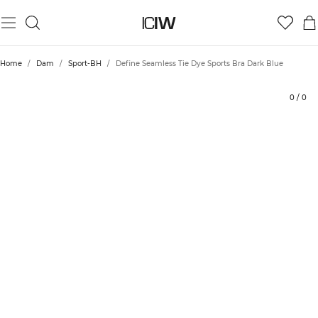
Produkt
Betyg
Hållbarhet
Styla med
Home
/
Dam
/
Sport-BH
/
Define Seamless Tie Dye Sports Bra Dark Blue
0
/
0