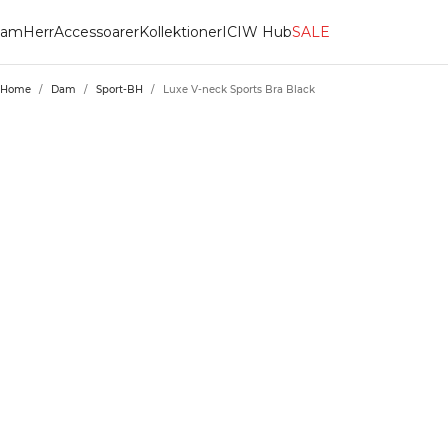
am
Herr
Accessoarer
Kollektioner
ICIW Hub
SALE
Home
/
Dam
/
Sport-BH
/
Luxe V-neck Sports Bra Black