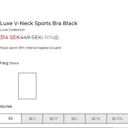
Luxe V-Neck Sports Bra Black
Luxe Collection
314 SEK
449 SEK
(-30%)
Mjuk sport-BH med avtagbara kupor
Färg:
Black
Storlek
XS
S
M
L
XL
XXL