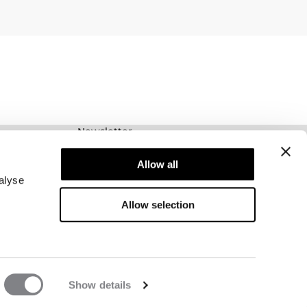
Newsletter
Prenumerera på vårt nyhetsbrev! Få exklusiva
Allow all
erbjudanden, våra senaste nyheter och mycket
mer.
alyse
Allow selection
Show details