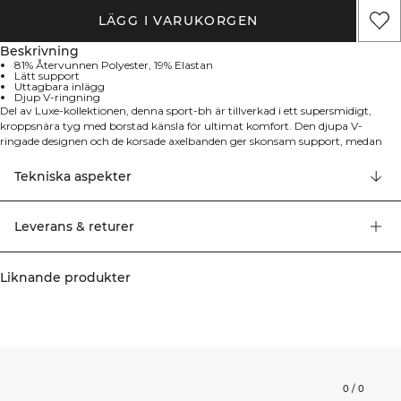
LÄGG I VARUKORGEN
Beskrivning
81% Återvunnen Polyester, 19% Elastan
Lätt support
Uttagbara inlägg
Djup V-ringning
Del av Luxe-kollektionen, denna sport-bh är tillverkad i ett supersmidigt,
kroppsnära tyg med borstad känsla för ultimat komfort. Den djupa V-
ringade designen och de korsade axelbanden ger skonsam support, medan
uttagbara inlägg erbjuder mångsidighet. Med en modern men tidlös look är
den tillverkad av återvunnet, stretchigt material som rör sig med dig under
Tekniska aspekter
lågintensiva träningspass eller vardagligt bruk.
Leverans & returer
Liknande produkter
0
/
0