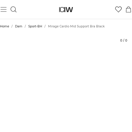
Produkt
Betyg
Styla med
Home
/
Dam
/
Sport-BH
/
Mirage Cardio Mid Support Bra Black
0
/
0