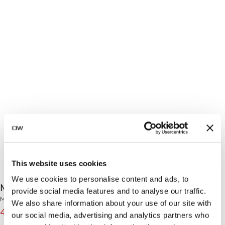
This website uses cookies
We use cookies to personalise content and ads, to
Mirage Cardio Mid Support Bra Black
provide social media features and to analyse our traffic.
Mirage Collection
We also share information about your use of our site with
419 SEK
599 SEK
(-30%)
our social media, advertising and analytics partners who