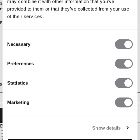
may combine it with other information that you’ve
Sport-bh med medelstöd i mjuk polyamidblandning. Fukttransporterande
provided to them or that they’ve collected from your use
med stretchig, säker passform.
of their services.
Färg: Black
Consent
Necessary
Selection
Preferences
Statistics
Storlek
XS
S
M
L
XL
XXL
Marketing
LÄGG I VARUKORGEN
Beskrivning
Show details
Mediumstöd
Smal passform
Fukttransporterande
Ventilerande