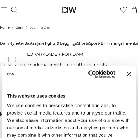
Home
/
Dam
/
Löpning Dam
LÖPNING DAM
Dam
Nyheter
Bästsäljare
Tights & Leggings
Shorts
Sport-BH
Träningslinnen
L
LÖPARKLÄDER FÖR DAM
De rätta löparkläderna är viktiga för att dina resultat
ska ligga på topp. Med rätt löpartights och
löparjacka kan du komma ännu närmare dina mål,
kanske ett personligt rekord? Här hittar du tights
och byxor för löpning, vår kollektion med proffsiga
löparkläder Lightweight och vindjackor som håller
This website uses cookies
rätt temperatur.
We use cookies to personalise content and ads, to
Vår Outdoor-kollektion innehåller extra varma
provide social media features and to analyse our traffic.
löpartights och jackor som är optimalt under kallare
årstider.
We also share information about your use of our site with
our social media, advertising and analytics partners who
De rätta tillbehören är också viktiga. Därför har vi
may combine it with other information that you’ve