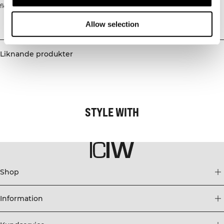
flexibel passform med lätt support. De justerbara axelbanden och uttagbara
kuporna låter dig anpassa passformen efter dina behov. 75% Nylon, 25%
Elastan
Allow selection
Leverans & returer
Liknande produkter
STYLE WITH
Shop
Information