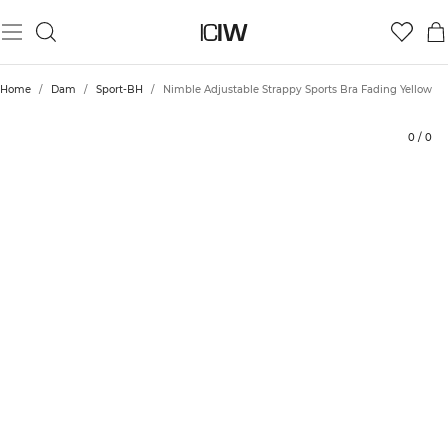
Produkt
Betyg
Styla med
Home
/
Dam
/
Sport-BH
/
Nimble Adjustable Strappy Sports Bra Fading Yellow
0
/
0