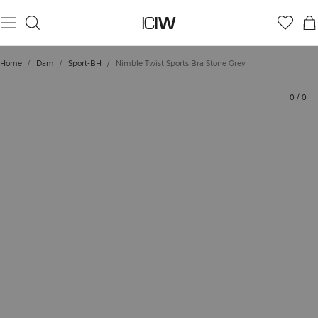
Produkt
Betyg
Styla med
Home
/
Dam
/
Sport-BH
/
Nimble Twist Sports Bra Stone Grey
0
/
0