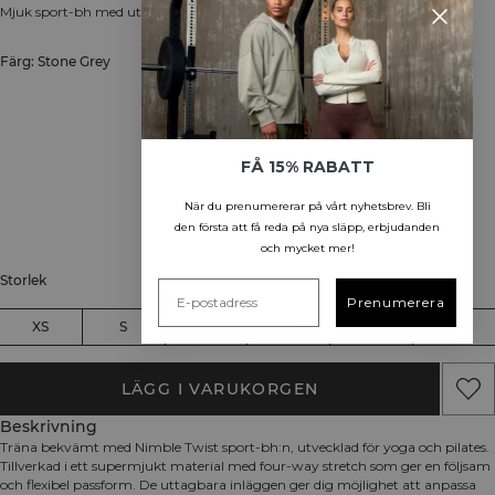
Mjuk sport-bh med uttagbara inlägg
Färg: Stone Grey
FÅ 15% RABATT
När du prenumererar på vårt nyhetsbrev.
Bli
den första att få reda på nya släpp, erbjudanden
och mycket mer!
Storlek
Prenumerera
XS
S
M
L
XL
XXL
LÄGG I VARUKORGEN
Beskrivning
Träna bekvämt med Nimble Twist sport-bh:n, utvecklad för yoga och pilates.
Tillverkad i ett supermjukt material med four-way stretch som ger en följsam
och flexibel passform. De uttagbara inläggen ger dig möjlighet att anpassa