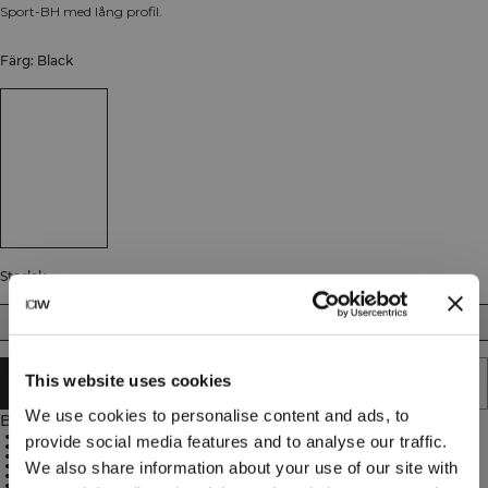
Sport-BH med lång profil.
Färg: Black
Storlek
XS
S
M
L
XL
XXL
This website uses cookies
SLUTSÅLD - MEDDELA MIG
We use cookies to personalise content and ads, to
Beskrivning
75% Nylon, 25% Spandex
provide social media features and to analyse our traffic.
Inbyggd bh med medium support
Breda, bekväma axelband
Uttagbara inlägg
We also share information about your use of our site with
Kroppsnära passform
ICIW-logga bak