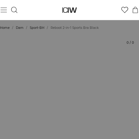
Produkt
Tekniska aspekter
Betyg
Styla med
Home
/
Dam
/
Sport-BH
/
Reboot 2-in-1 Sports Bra Black
0
/
0