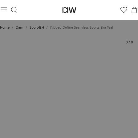
Produkt
Tekniska aspekter
Betyg
Hållbarhet
Styla med
Home
/
Dam
/
Sport-BH
/
Ribbed Define Seamless Sports Bra Teal
0
/
0