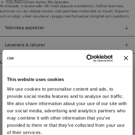
92% Återvunnen Nylon, 8% Spandex
Ni önskade, vi levererade. Vår mest populära kollektion, Define Seamless,
kommer nu i en ribbad version. Det seamless materialet är mjukt, följsamt
och smidigt, vilket resulterar i plagg med fantastisk rörlighet och passform.
Tights, sport-bh:ar och toppar i flera trendiga färger gör Define Seamless till
det perfekta valet för olika typer av träning. Materialet med four-way stretch
Tekniska aspekter
använder den senaste seamless-teknologin för att öka rörligheten under ditt
träningspass, medan SWEATTECH-teknologin förbättrar din prestation.
Denna sport-bh har ICIW-logga, uttagbara inlägg och ger lätt support för
Leverans & returer
dina träningspass. Det följsamma och hållbara materialet behåller sin form
även efter upprepad användning. 92% Återvunnen Nylon, 8% Elastan.
Liknande produkter
This website uses cookies
We use cookies to personalise content and ads, to
provide social media features and to analyse our traffic.
We also share information about your use of our site with
our social media, advertising and analytics partners who
may combine it with other information that you’ve
provided to them or that they’ve collected from your use
of their services.