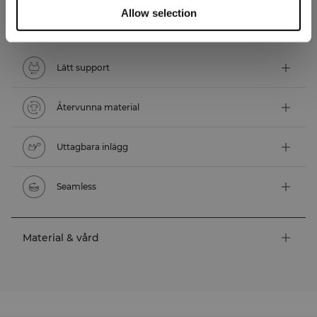
Allow selection
Tekniska funktioner
Lätt support
Återvunna material
Uttagbara inlägg
Seamless
Material & vård