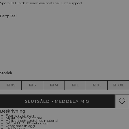
Sport-BH i ribbat seamless-material. Lätt support.
Färg: Teal
Storlek
XS
S
M
L
XL
XXL
SLUTSÅLD - MEDDELA MIG
Beskrivning
Four way stretch
Mjukt ribbat material
Hållbart och stretchigt material
SWEATTECH™-teknologi
Uttagbara inlägg
Lätt support