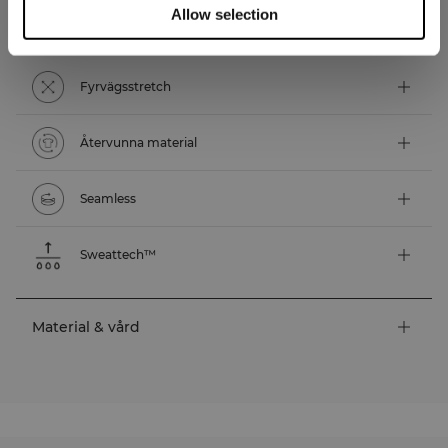
Allow selection
Tekniska funktioner
Fyrvägsstretch
Återvunna material
Seamless
Sweattech™
Material & vård