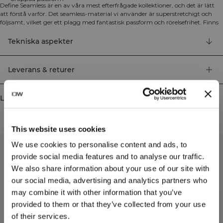
Define Seamless är en av våra mest efterfrågade kollektioner, och det är lätt
att förstå varför. Det seamless-material vi använder är superstretchigt och
följsamt, vilket ger ett plagg med fantastisk passform och rörelsefrihet. Finns
matchande tights, sport-bh och toppar i flera trendiga färger som gör Define
Seamless till det perfekta valet för alla typer av träning. Mjukt och stretchigt
Tekniska aspekter
material med four-way stretch för optimal rörlighet. SWEATTECH™-
teknologi och ICIW logoresår. Croppad passform. 94% Återvunnen Nylon, 6%
Elastan.
Leverans & returer
Liknande produkter
This website uses cookies
We use cookies to personalise content and ads, to
provide social media features and to analyse our traffic.
We also share information about your use of our site with
our social media, advertising and analytics partners who
may combine it with other information that you’ve
provided to them or that they’ve collected from your use
of their services.