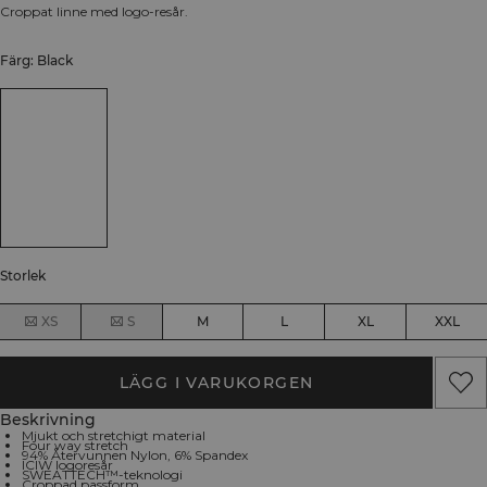
Croppat linne med logo-resår.
Färg: Black
Storlek
XS
S
M
L
XL
XXL
LÄGG I VARUKORGEN
Beskrivning
Mjukt och stretchigt material
Four way stretch
94% Återvunnen Nylon, 6% Spandex
ICIW logoresår
SWEATTECH™-teknologi
Croppad passform