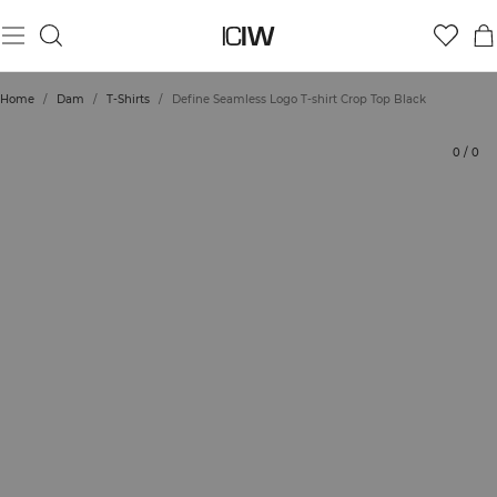
Produkt
Tekniska aspekter
Betyg
Hållbarhet
Styla med
Home
/
Dam
/
T-Shirts
/
Define Seamless Logo T-shirt Crop Top Black
0
/
0