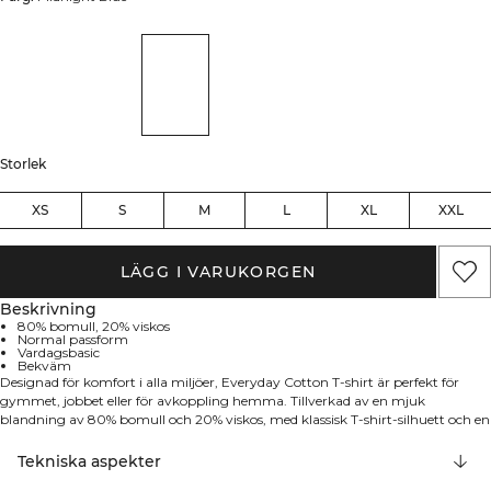
Storlek
XS
S
M
L
XL
XXL
LÄGG I VARUKORGEN
Beskrivning
80% bomull, 20% viskos
Normal passform
Vardagsbasic
Bekväm
Designad för komfort i alla miljöer, Everyday Cotton T-shirt är perfekt för
gymmet, jobbet eller för avkoppling hemma. Tillverkad av en mjuk
blandning av 80% bomull och 20% viskos, med klassisk T-shirt-silhuett och en
normal, bekväm passform.
Tekniska aspekter