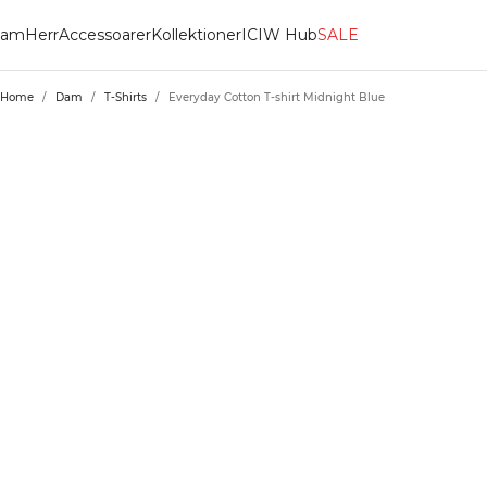
am
Herr
Accessoarer
Kollektioner
ICIW Hub
SALE
Home
/
Dam
/
T-Shirts
/
Everyday Cotton T-shirt Midnight Blue