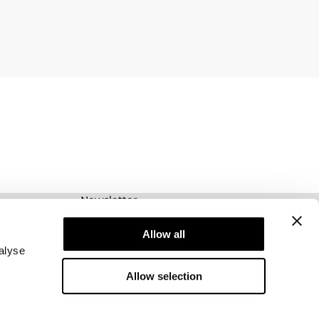
Newsletter
Prenumerera på vårt nyhetsbrev! Få exklusiva
erbjudanden, våra senaste nyheter och mycket
Allow all
mer.
alyse
Allow selection