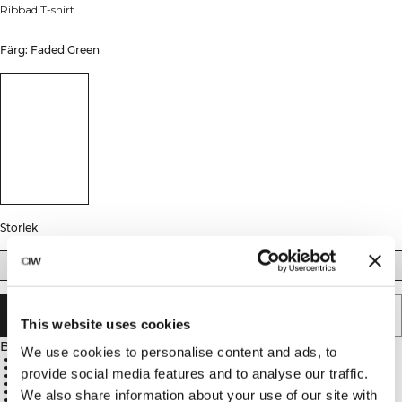
Ribbad T-shirt.
Färg: Faded Green
Storlek
XS
S
M
L
XL
XXL
SLUTSÅLD - MEDDELA MIG
This website uses cookies
Beskrivning
We use cookies to personalise content and ads, to
92% Rayon, 8% Spandex
Ribbat tyg med mjuk känsla
provide social media features and to analyse our traffic.
Kantsydd urringning
ICIW broderad logga
Standard passform
We also share information about your use of our site with
Croppad längd