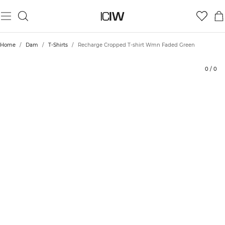
Produkt
Tekniska aspekter
Betyg
Styla med
Home
/
Dam
/
T-Shirts
/
Recharge Cropped T-shirt Wmn Faded Green
0
/
0