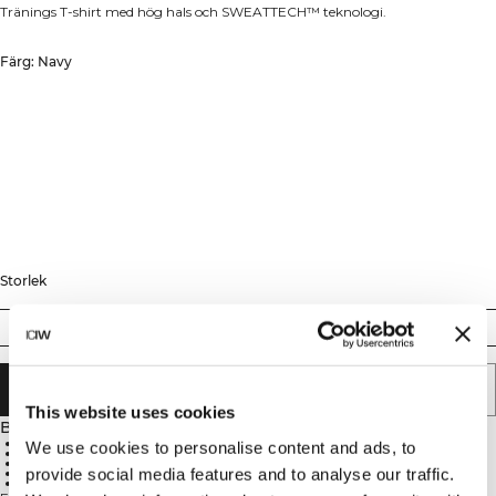
Tränings T-shirt med hög hals och SWEATTECH™ teknologi.
Färg: Navy
Storlek
XS
S
M
L
XL
XXL
LÄGG I VARUKORGEN
This website uses cookies
Beskrivning
Hög hals
We use cookies to personalise content and ads, to
Standard passform
ICIW-logga
provide social media features and to analyse our traffic.
SWEATTECH™ teknologi
88% Nylon, 12% Spandex