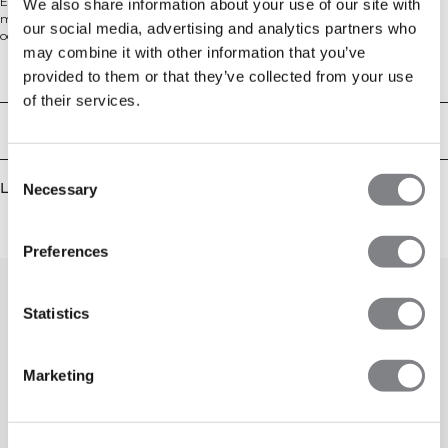
En klassisk tränings-t-shirt som är ett måste i din träningsgarderob! Välj
We also share information about your use of our site with
mellan olika färger, från neutrala till mer livfulla nyanser. Med sin höga hals
our social media, advertising and analytics partners who
och vår SWEATTECH™-teknologi håller du dig bekväm och torr under hela
may combine it with other information that you’ve
träningspasset. Den klassiska passformen ger optimal rörelsefrihet för alla
typer av träning. 88% Nylon, 12% Elastan
Tekniska aspekter
provided to them or that they’ve collected from your use
of their services.
Leverans & returer
Consent
Liknande produkter
Necessary
Selection
Preferences
Statistics
Marketing