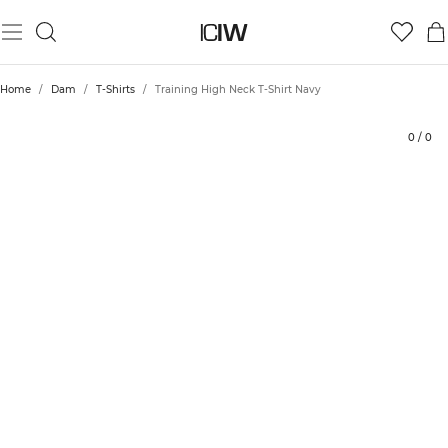
Produkt
Tekniska aspekter
Betyg
Styla med
Home
/
Dam
/
T-Shirts
/
Training High Neck T-Shirt Navy
0
/
0