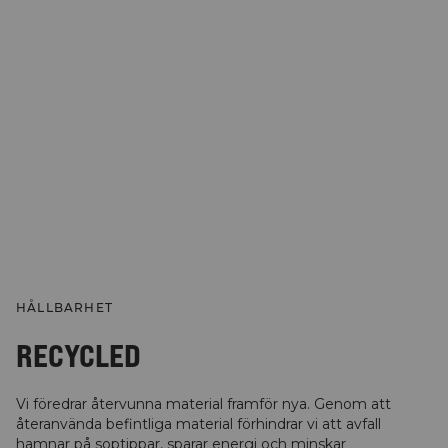
HÅLLBARHET
RECYCLED
Vi föredrar återvunna material framför nya. Genom att
återanvända befintliga material förhindrar vi att avfall
hamnar på soptippar, sparar energi och minskar