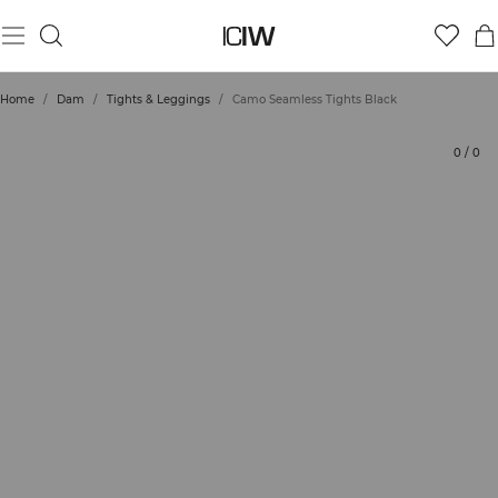
Produkt
Tekniska aspekter
Betyg
Hållbarhet
Styla med
Home
/
Dam
/
Tights & Leggings
/
Camo Seamless Tights Black
0
/
0