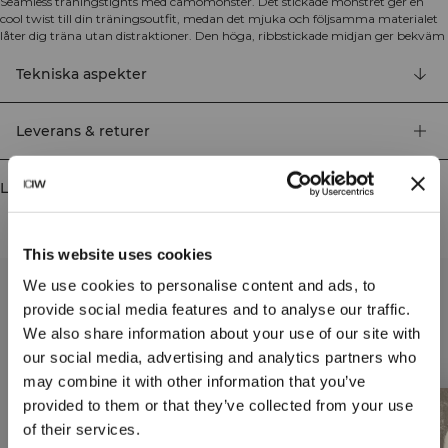
Seamless träningstights med camomönster. Det stickade mönstret ger en
cool twist till din träningsoutfit, medan det mjuka och följsamma materialet
låter dig träna utan distraktioner. Den höga, ribbstickade midjan ger bekväm
passform genom hela träningspasset och håller tightsen på plats. Seamless-
material med stickat camomönster och ICIW reflexlogga framtill. Hög midja
Tekniska aspekter
med ribbstickad kant. 54% Återvunnen Nylon, 34% Återvunnen Polyester, 12%
Elastan
Leverans & returer
Liknande produkter
This website uses cookies
0
/
0
We use cookies to personalise content and ads, to
provide social media features and to analyse our traffic.
We also share information about your use of our site with
our social media, advertising and analytics partners who
may combine it with other information that you’ve
provided to them or that they’ve collected from your use
of their services.