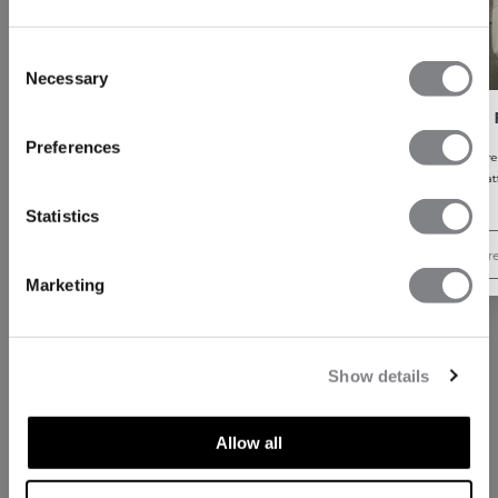
Consent
Necessary
Selection
FÅ 15% RABATT
Preferences
När du prenumererar på vårt nyhetsbrev.
den första att få reda på nya släpp, erbjuda
och mycket mer!
Statistics
Prenumer
Marketing
Show details
Allow all