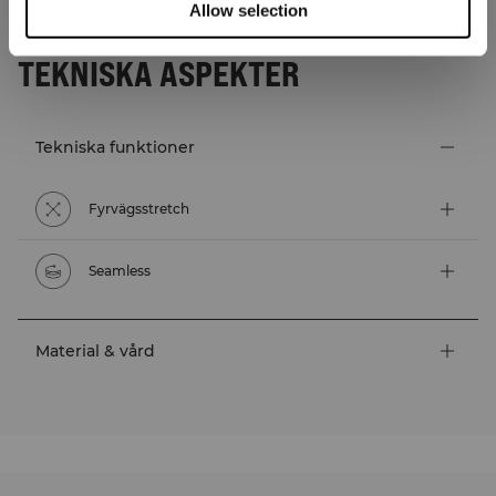
Allow selection
TEKNISKA ASPEKTER
Tekniska funktioner
Fyrvägsstretch
Seamless
Material & vård