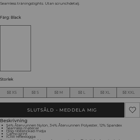
Seamless träningstights. Utan scrunchdetalj.
Färg: Black
Storlek
XS
S
M
L
XL
XXL
SLUTSÅLD - MEDDELA MIG
Beskrivning
54% Återvunnen Nylon, 34% Återvunnen Polyester, 12% Spandex
Seamless material
Hög ribbstickad midja
Camo print
ICIW reflexlogga