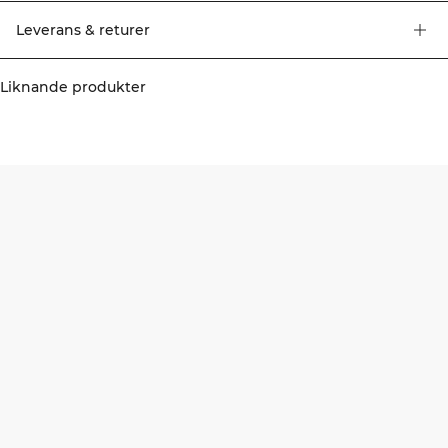
andningsförmåga. Hög midja. ICIW-logga på höft och höger ben. Unikt tie
dye-mönster. Four-way stretch. 92% Återvunnen Nylon, 8% Elastan.
Leverans & returer
Liknande produkter