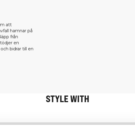
om att
 avfall hamnar på
läpp från
stödjer en
ch bidrar till en
STYLE WITH
Information
Kundservice