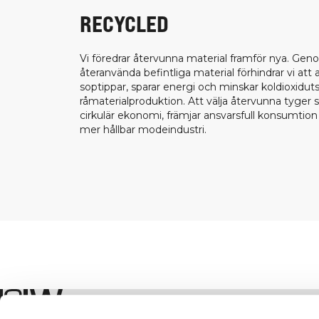
RECYCLED
Vi föredrar återvunna material framför nya. Gen
återanvända befintliga material förhindrar vi att
soptippar, sparar energi och minskar koldioxiduts
råmaterialproduktion. Att välja återvunna tyger 
cirkulär ekonomi, främjar ansvarsfull konsumtion o
mer hållbar modeindustri.
Shop