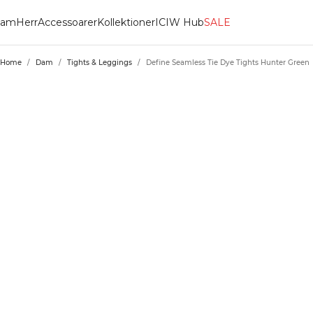
am
Herr
Accessoarer
Kollektioner
ICIW Hub
SALE
Home
/
Dam
/
Tights & Leggings
/
Define Seamless Tie Dye Tights Hunter Green