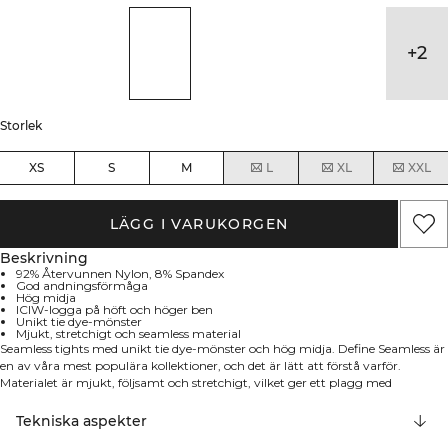
+
2
Storlek
XS
S
M
L
XL
XXL
LÄGG I VARUKORGEN
Beskrivning
92% Återvunnen Nylon, 8% Spandex
God andningsförmåga
Hög midja
ICIW-logga på höft och höger ben
Unikt tie dye-mönster
Mjukt, stretchigt och seamless material
Seamless tights med unikt tie dye-mönster och hög midja. Define Seamless är
en av våra mest populära kollektioner, och det är lätt att förstå varför.
Materialet är mjukt, följsamt och stretchigt, vilket ger ett plagg med
fantastisk passform och rörelsefrihet. Tightsen har, precis som andra
matchande plagg i kollektionen, detaljer i tyget som lyfter designen. ICIW-
Tekniska aspekter
logga på vänster höft och diskret ICIW-logga på höger ben. God