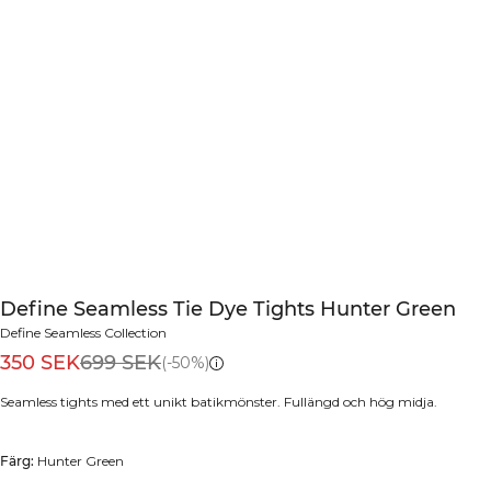
Define Seamless Tie Dye Tights Hunter Green
Define Seamless Collection
350 SEK
699 SEK
(-50%)
Seamless tights med ett unikt batikmönster. Fullängd och hög midja.
Färg:
Hunter Green